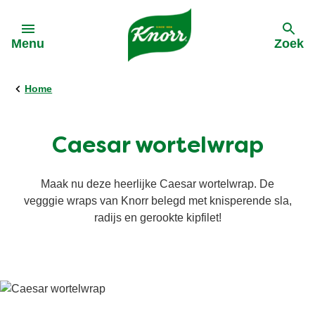
Skip to:
Menu
Zoek
Home
terug
terug
terug
terug
Alle Recepten
Alle producten
Duurzame inkoop
Acties
Caesar wortelwrap
Pasta
Bouillon
Terugroeping saus
Bestebolognaisevanbelgie
Maak nu deze heerlijke Caesar wortelwrap. De
vegggie wraps van Knorr belegd met knisperende sla,
Soep
Soep
Dinnerdate
radijs en gerookte kipfilet!
Groentepasta
Groentepasta
Snel en makkelijk
Sauzen