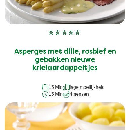
Geen
beoordelingen
ingediend
Asperges met dille, rosbief en
voor
deze
gebakken nieuwe
recipe
krielaardappeltjes
15 Min
lage moeilijkheid
15 Min
4
mensen