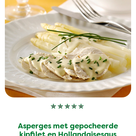
Geen
beoordelingen
ingediend
Asperges met gepocheerde
voor
deze
kipfilet en Hollandaisesaus