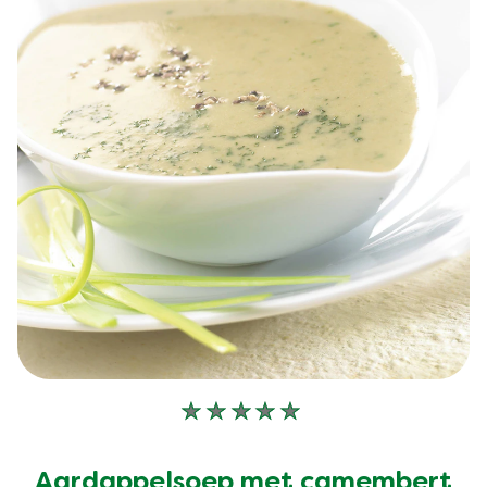
Geen
beoordelingen
ingediend
Aardappelsoep met camembert
voor