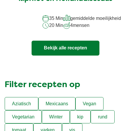
recipe
35 Min
gemiddelde moeilijkheid
20 Min
4
mensen
Bekijk alle recepten
Filter recepten op
Aziatisch
Mexicaans
Vegan
Vegetarian
Winter
kip
rund
tomaat
varken
vis