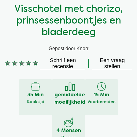
Visschotel met chorizo,
Vegetarisch
Kruiding
prinsessenboontjes en
Ingrediënten
Groentewraps
bladerdeeg
Groentewraps
Kant en Klaar
Gepost door Knorr
Schrijf een
Een vraag
Gelegenheden
Snackpots
Geen
recensie
stellen
beoordelingen
ingediend
voor
deze
35 Min
gemiddelde
15 Min
recipe
Kooktijd
moeilijkheid
Voorbereiden
4 Mensen