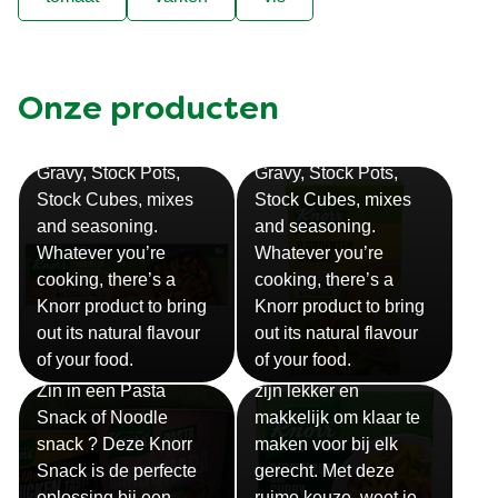
Onze producten
Bouillon
Soep
Gravy, Stock Pots,
Gravy, Stock Pots,
Stock Cubes, mixes
Stock Cubes, mixes
and seasoning.
and seasoning.
Whatever you’re
Whatever you’re
cooking, there’s a
cooking, there’s a
Knorr product to bring
Knorr product to bring
out its natural flavour
out its natural flavour
Sauzen
of your food.
of your food.
Snackpots
Onze Knorr sauzen
Zin in een Pasta
zijn lekker en
Snack of Noodle
makkelijk om klaar te
snack ? Deze Knorr
maken voor bij elk
Snack is de perfecte
gerecht. Met deze
oplossing bij een
ruime keuze, weet je