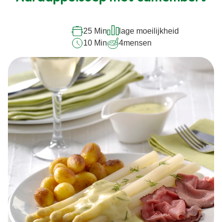
deze
recipe
25 Min
lage moeilijkheid
10 Min
4
mensen