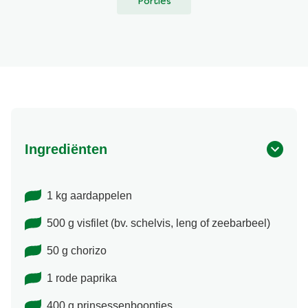
Porties
Ingrediënten
1 kg aardappelen
500 g visfilet (bv. schelvis, leng of zeebarbeel)
50 g chorizo
1 rode paprika
400 g prinsessenboontjes