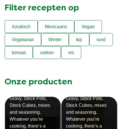
Filter recepten op
Aziatisch
Mexicaans
Vegan
Vegetarian
Winter
kip
rund
tomaat
varken
vis
Onze producten
Bouillon
Soep
Gravy, Stock Pots,
Gravy, Stock Pots,
Stock Cubes, mixes
Stock Cubes, mixes
and seasoning.
and seasoning.
Whatever you’re
Whatever you’re
cooking, there’s a
cooking, there’s a