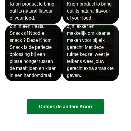
Knorr product to bring
Knorr product to bring
out its natural flavour
out its natural flavour
Sauzen
of your food.
of your food.
Snackpots
Onze Knorr sauzen
Zin in een Pasta
zijn lekker en
Snack of Noodle
makkelijk om klaar te
snack ? Deze Knorr
maken voor bij elk
Snack is de perfecte
gerecht. Met deze
oplossing bij een
ruime keuze, weet je
plotse honger tussen
telkens weer jouw
de maaltijden en klaar
gerecht extra smaak te
in een handomdraai.
geven.
Ontdek de andere Knorr