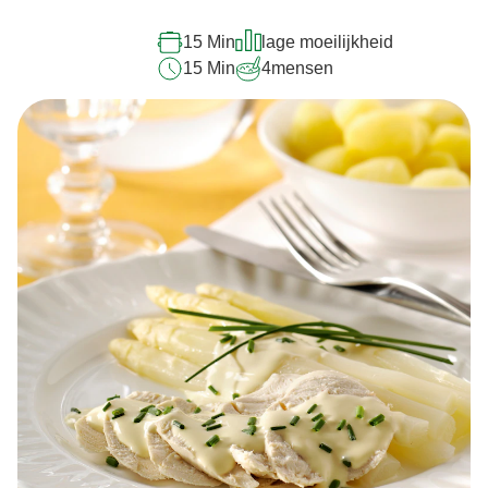
15 Min
lage moeilijkheid
15 Min
4
mensen