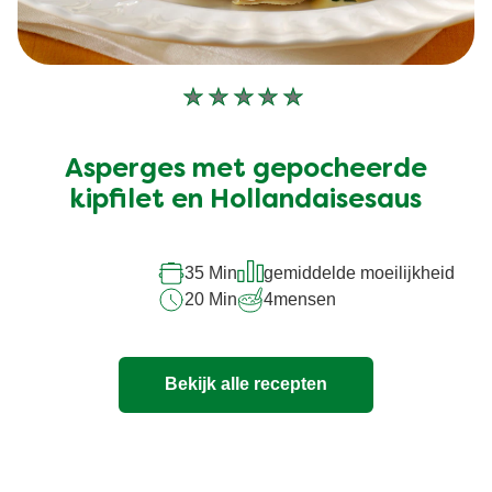
Geen
beoordelingen
ingediend
Asperges met gepocheerde
voor
deze
kipfilet en Hollandaisesaus
recipe
35 Min
gemiddelde moeilijkheid
20 Min
4
mensen
Bekijk alle recepten