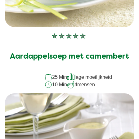
Geen
beoordelingen
ingediend
Aardappelsoep met camembert
voor
deze
recipe
25 Min
lage moeilijkheid
10 Min
4
mensen