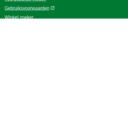
Gebruiksvoorwaarden
Winkel zoeker
Contacteer ons
Voor de Professionals
Home
Volg ons
Plaats
Belgium
Verander de locatie