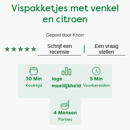
Vispakketjes met venkel
Vegetarisch
Kruiding
en citroen
Ingrediënten
Groentewraps
Gepost door Knorr
Groentewraps
Kant en Klaar
Schrijf een
Een vraag
Geen
recensie
stellen
beoordelingen
Gelegenheden
Snackpots
ingediend
voor
deze
30 Min
lage
5 Min
recipe
Kooktijd
moeilijkheid
Voorbereiden
4 Mensen
Porties