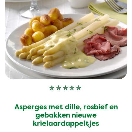
Geen
beoordelingen
ingediend
Asperges met dille, rosbief en
voor
deze
gebakken nieuwe
recipe
krielaardappeltjes