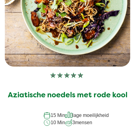
Geen
beoordelingen
ingediend
Aziatische noedels met rode kool
voor
deze
recipe
15 Min
lage moeilijkheid
10 Min
3
mensen