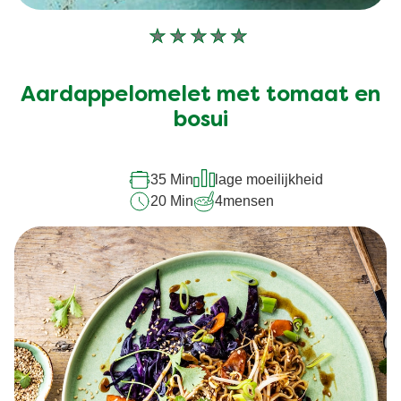
Geen
beoordelingen
ingediend
Aardappelomelet met tomaat en
voor
deze
bosui
recipe
35 Min
lage moeilijkheid
20 Min
4
mensen