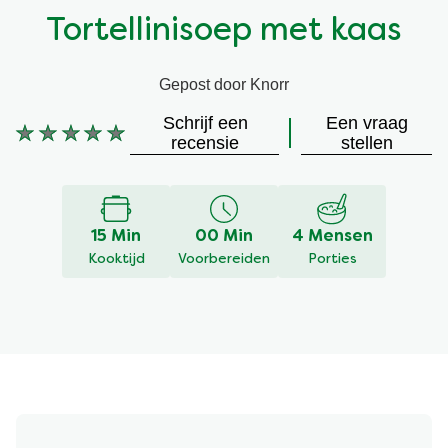
Tortellinisoep met kaas
Vegetarisch
Kruiding
Gepost door Knorr
Ingrediënten
Groentewraps
Schrijf een
Een vraag
Geen
recensie
stellen
Groentewraps
Kant en Klaar
beoordelingen
ingediend
voor
Gelegenheden
Snackpots
deze
15 Min
00 Min
4 Mensen
recipe
Kooktijd
Voorbereiden
Porties