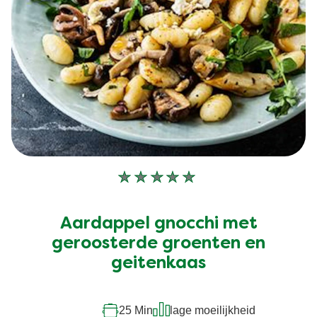
Geen
beoordelingen
ingediend
Aardappel gnocchi met
voor
deze
geroosterde groenten en
recipe
geitenkaas
25 Min
lage moeilijkheid