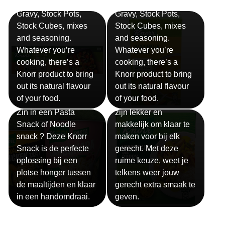
Bouillon
Soep
Gravy, Stock Pots,
Gravy, Stock Pots,
Stock Cubes, mixes
Stock Cubes, mixes
and seasoning.
and seasoning.
Whatever you’re
Whatever you’re
cooking, there’s a
cooking, there’s a
Knorr product to bring
Knorr product to bring
out its natural flavour
out its natural flavour
Sauzen
of your food.
of your food.
Snackpots
Onze Knorr sauzen
Zin in een Pasta
zijn lekker en
Snack of Noodle
makkelijk om klaar te
snack ? Deze Knorr
maken voor bij elk
Snack is de perfecte
gerecht. Met deze
oplossing bij een
ruime keuze, weet je
plotse honger tussen
telkens weer jouw
de maaltijden en klaar
gerecht extra smaak te
in een handomdraai.
geven.