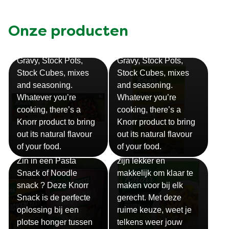
Onze producten
Bouillon
Soep
Gravy, Stock Pots,
Gravy, Stock Pots,
Stock Cubes, mixes
Stock Cubes, mixes
and seasoning.
and seasoning.
Whatever you’re
Whatever you’re
cooking, there’s a
cooking, there’s a
Knorr product to bring
Knorr product to bring
out its natural flavour
out its natural flavour
Sauzen
of your food.
of your food.
Snackpots
Onze Knorr sauzen
Zin in een Pasta
zijn lekker en
Snack of Noodle
makkelijk om klaar te
snack ? Deze Knorr
maken voor bij elk
Snack is de perfecte
gerecht. Met deze
oplossing bij een
ruime keuze, weet je
plotse honger tussen
telkens weer jouw