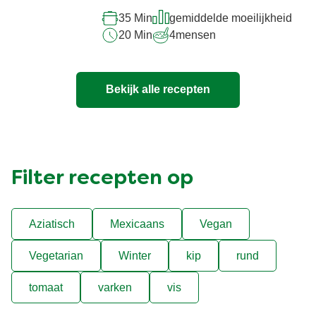
35 Min
gemiddelde moeilijkheid
20 Min
4
mensen
Bekijk alle recepten
Filter recepten op
Aziatisch
Mexicaans
Vegan
Vegetarian
Winter
kip
rund
tomaat
varken
vis