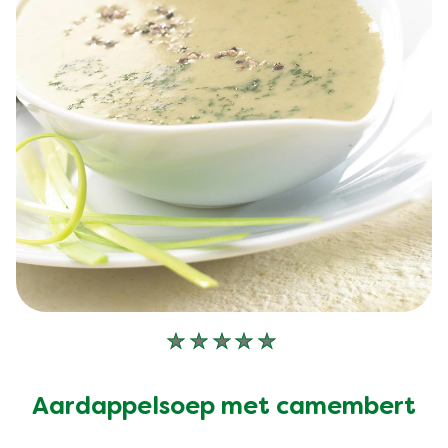
Geen
beoordelingen
ingediend
Aardappelsoep met camembert
voor
deze