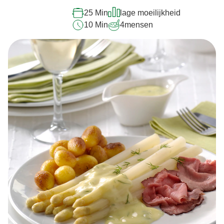
recipe
25 Min
lage moeilijkheid
10 Min
4
mensen