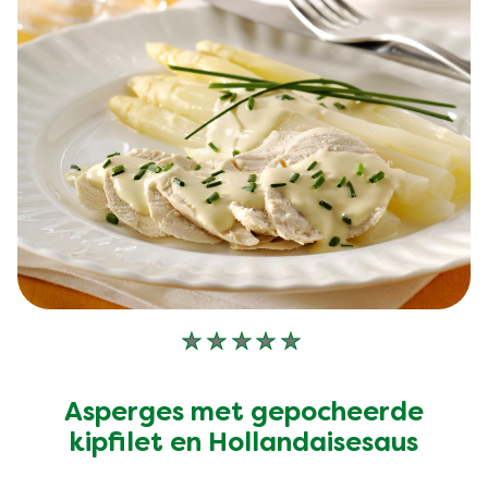
Geen
beoordelingen
ingediend
Asperges met gepocheerde
voor
deze
kipfilet en Hollandaisesaus
recipe