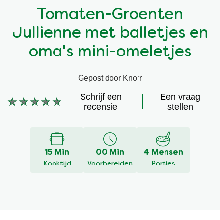
Tomaten-Groenten
Vegetarisch
Kruiding
Jullienne met balletjes en
Ingrediënten
Groentewraps
oma's mini-omeletjes
Groentewraps
Kant en Klaar
Gepost door Knorr
Schrijf een
Een vraag
Gelegenheden
Snackpots
Geen
recensie
stellen
beoordelingen
ingediend
voor
deze
15 Min
00 Min
4 Mensen
recipe
Kooktijd
Voorbereiden
Porties