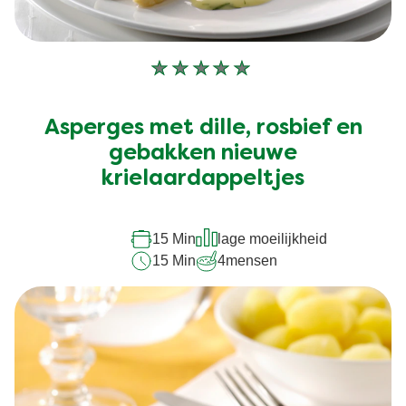
Geen
beoordelingen
ingediend
Asperges met dille, rosbief en
voor
deze
gebakken nieuwe
recipe
krielaardappeltjes
15 Min
lage moeilijkheid
15 Min
4
mensen