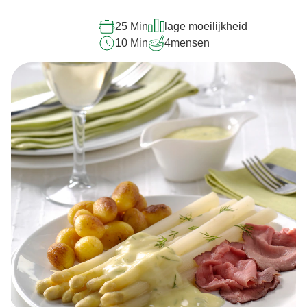
25 Min
lage moeilijkheid
10 Min
4
mensen