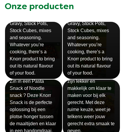
Onze producten
Bouillon
Soep
Gravy, Stock Pots,
Gravy, Stock Pots,
Stock Cubes, mixes
Stock Cubes, mixes
and seasoning.
and seasoning.
Whatever you’re
Whatever you’re
cooking, there’s a
cooking, there’s a
Knorr product to bring
Knorr product to bring
out its natural flavour
out its natural flavour
Sauzen
of your food.
of your food.
Snackpots
Onze Knorr sauzen
Zin in een Pasta
zijn lekker en
Snack of Noodle
makkelijk om klaar te
snack ? Deze Knorr
maken voor bij elk
Snack is de perfecte
gerecht. Met deze
oplossing bij een
ruime keuze, weet je
plotse honger tussen
telkens weer jouw
de maaltijden en klaar
gerecht extra smaak te
in een handomdraai.
geven.