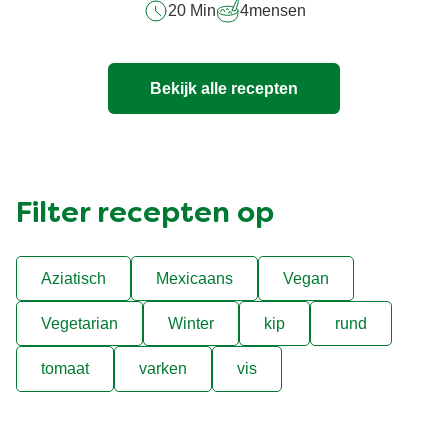
20 Min
4
mensen
Bekijk alle recepten
Filter recepten op
Aziatisch
Mexicaans
Vegan
Vegetarian
Winter
kip
rund
tomaat
varken
vis