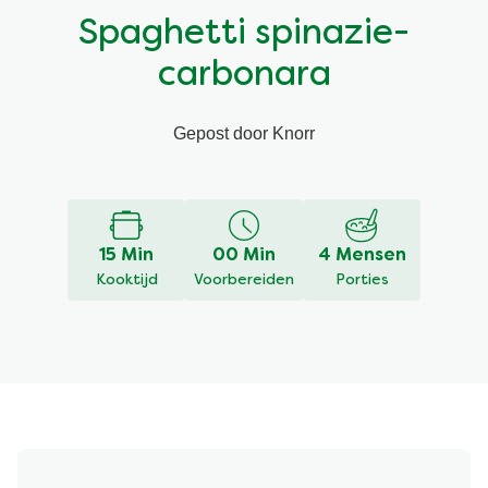
Spaghetti spinazie-
Vegetarisch
Kruiding
carbonara
Ingrediënten
Groentewraps
Gepost door Knorr
Groentewraps
Kant en Klaar
Gelegenheden
Snackpots
15 Min
00 Min
4 Mensen
Kooktijd
Voorbereiden
Porties