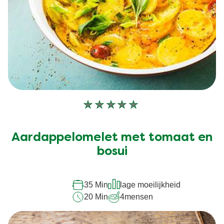
Geen
beoordelingen
ingediend
Aardappelomelet met tomaat en
voor
deze
bosui
recipe
35 Min
lage moeilijkheid
20 Min
4
mensen