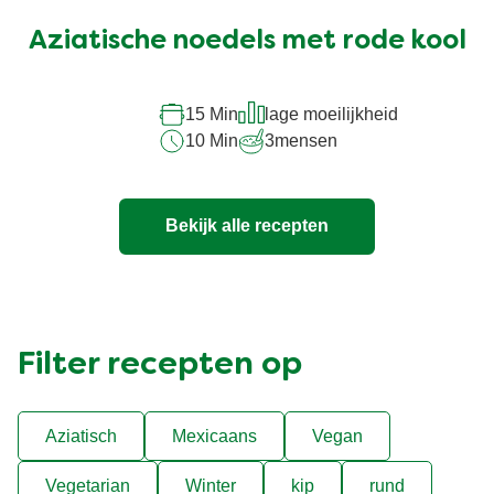
ingediend
Aziatische noedels met rode kool
voor
deze
recipe
15 Min
lage moeilijkheid
10 Min
3
mensen
Bekijk alle recepten
Filter recepten op
Aziatisch
Mexicaans
Vegan
Vegetarian
Winter
kip
rund