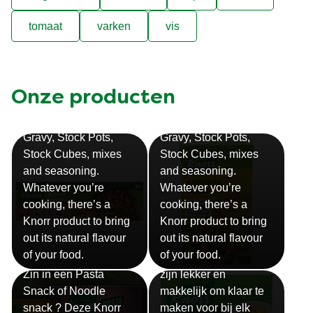
tomaat
varken
vis
Onze producten
Bouillon
Soep
Gravy, Stock Pots,
Gravy, Stock Pots,
Stock Cubes, mixes
Stock Cubes, mixes
and seasoning.
and seasoning.
Whatever you’re
Whatever you’re
cooking, there’s a
cooking, there’s a
Knorr product to bring
Knorr product to bring
out its natural flavour
out its natural flavour
Sauzen
of your food.
of your food.
Snackpots
Onze Knorr sauzen
Zin in een Pasta
zijn lekker en
Snack of Noodle
makkelijk om klaar te
snack ? Deze Knorr
maken voor bij elk