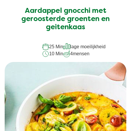
ingediend
Aardappel gnocchi met
voor
deze
geroosterde groenten en
recipe
geitenkaas
25 Min
lage moeilijkheid
10 Min
4
mensen