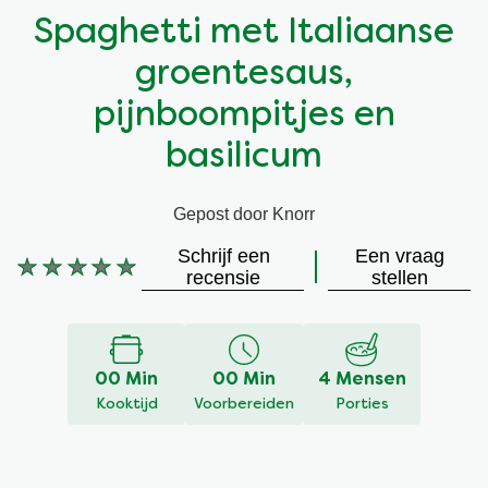
Spaghetti met Italiaanse
Vegetarisch
Kruiding
groentesaus,
Ingrediënten
Groentewraps
pijnboompitjes en
basilicum
Groentewraps
Kant en Klaar
Gepost door Knorr
Gelegenheden
Snackpots
Schrijf een
Een vraag
Geen
recensie
stellen
beoordelingen
ingediend
voor
deze
00 Min
00 Min
4 Mensen
recipe
Kooktijd
Voorbereiden
Porties