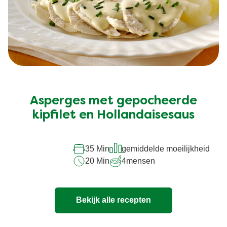
Geen
beoordelingen
ingediend
Asperges met gepocheerde
voor
deze
kipfilet en Hollandaisesaus
recipe
35 Min
gemiddelde moeilijkheid
20 Min
4
mensen
Bekijk alle recepten