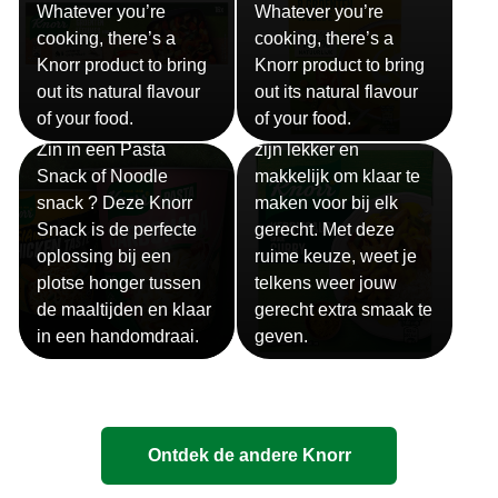
Stock Cubes, mixes
Stock Cubes, mixes
and seasoning.
and seasoning.
Whatever you’re
Whatever you’re
cooking, there’s a
cooking, there’s a
Knorr product to bring
Knorr product to bring
out its natural flavour
out its natural flavour
Sauzen
of your food.
of your food.
Snackpots
Onze Knorr sauzen
Zin in een Pasta
zijn lekker en
Snack of Noodle
makkelijk om klaar te
snack ? Deze Knorr
maken voor bij elk
Snack is de perfecte
gerecht. Met deze
oplossing bij een
ruime keuze, weet je
plotse honger tussen
telkens weer jouw
de maaltijden en klaar
gerecht extra smaak te
in een handomdraai.
geven.