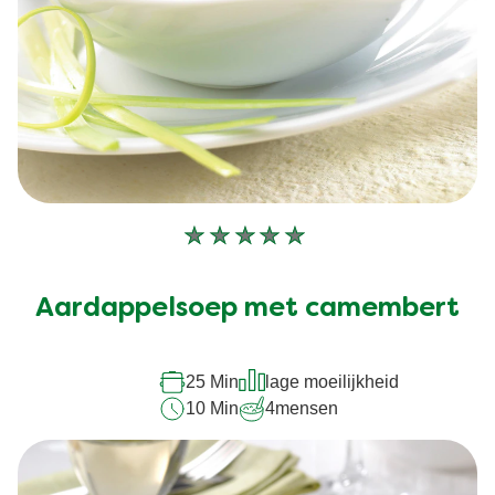
Geen
beoordelingen
ingediend
Aardappelsoep met camembert
voor
deze
recipe
25 Min
lage moeilijkheid
10 Min
4
mensen