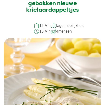
Asperges met dille, rosbief en
voor
deze
gebakken nieuwe
recipe
krielaardappeltjes
15 Min
lage moeilijkheid
15 Min
4
mensen