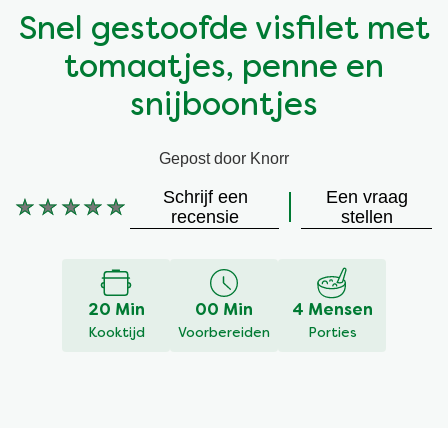
Snel gestoofde visfilet met
Vegetarisch
Kruiding
tomaatjes, penne en
Ingrediënten
Groentewraps
snijboontjes
Groentewraps
Kant en Klaar
Gepost door Knorr
Schrijf een
Een vraag
Gelegenheden
Snackpots
Geen
recensie
stellen
beoordelingen
ingediend
voor
deze
20 Min
00 Min
4 Mensen
recipe
Kooktijd
Voorbereiden
Porties