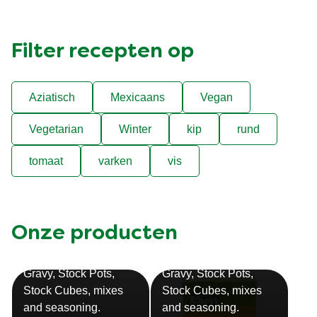
Filter recepten op
Aziatisch
Mexicaans
Vegan
Vegetarian
Winter
kip
rund
tomaat
varken
vis
Onze producten
Bouillon
Soep
Gravy, Stock Pots,
Gravy, Stock Pots,