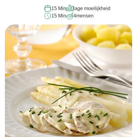
15 Min
lage moeilijkheid
15 Min
4
mensen