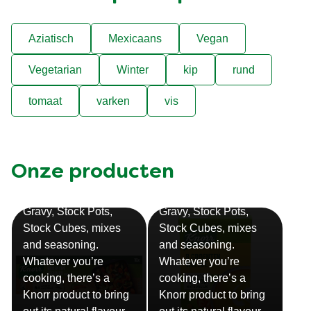
Aziatisch
Mexicaans
Vegan
Vegetarian
Winter
kip
rund
tomaat
varken
vis
Onze producten
Bouillon
Soep
Gravy, Stock Pots,
Gravy, Stock Pots,
Stock Cubes, mixes
Stock Cubes, mixes
and seasoning.
and seasoning.
Whatever you’re
Whatever you’re
cooking, there’s a
cooking, there’s a
Knorr product to bring
Knorr product to bring