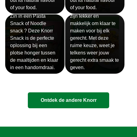
out its natural flavour
out its natural flavour
Sauzen
of your food.
of your food.
Snackpots
Onze Knorr sauzen
Zin in een Pasta
zijn lekker en
Snack of Noodle
makkelijk om klaar te
snack ? Deze Knorr
maken voor bij elk
Snack is de perfecte
gerecht. Met deze
oplossing bij een
ruime keuze, weet je
plotse honger tussen
telkens weer jouw
de maaltijden en klaar
gerecht extra smaak te
in een handomdraai.
geven.
Ontdek de andere Knorr