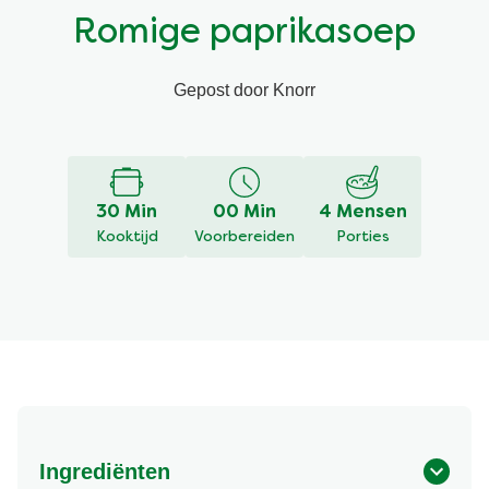
Romige paprikasoep
Vegetarisch
Kruiding
Gepost door Knorr
Ingrediënten
Groentewraps
Groentewraps
Kant en Klaar
30 Min
00 Min
4 Mensen
Gelegenheden
Snackpots
Kooktijd
Voorbereiden
Porties
Ingrediënten