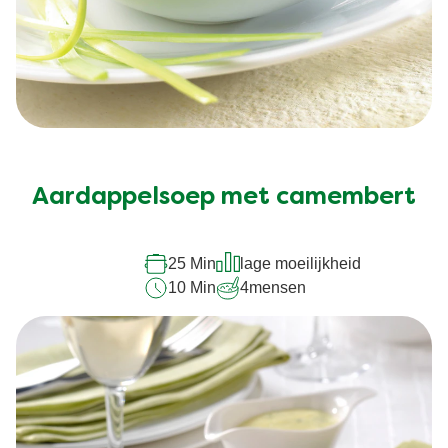
Aardappelsoep met camembert
25 Min
lage moeilijkheid
10 Min
4
mensen