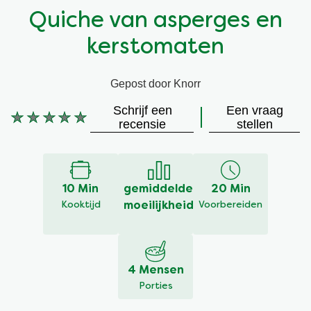
Quiche van asperges en
Vegetarisch
Kruiding
kerstomaten
Ingrediënten
Groentewraps
Gepost door Knorr
Groentewraps
Kant en Klaar
Schrijf een
Een vraag
Geen
recensie
stellen
beoordelingen
Gelegenheden
Snackpots
ingediend
voor
deze
10 Min
gemiddelde
20 Min
recipe
Kooktijd
moeilijkheid
Voorbereiden
4 Mensen
Porties