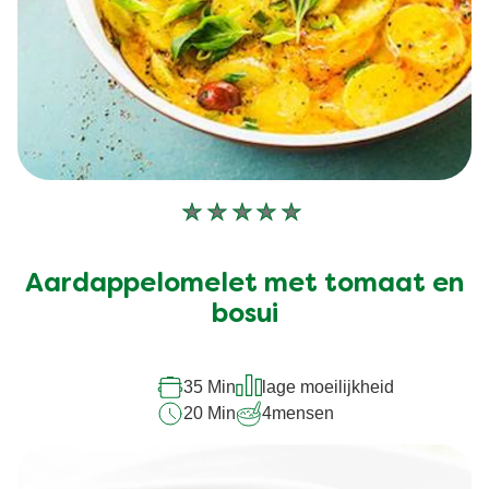
Geen
beoordelingen
ingediend
Aardappelomelet met tomaat en
voor
deze
bosui
recipe
35 Min
lage moeilijkheid
20 Min
4
mensen