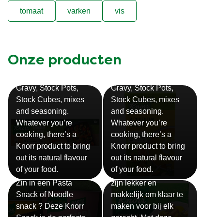
tomaat
varken
vis
Onze producten
Bouillon
Soep
Gravy, Stock Pots,
Gravy, Stock Pots,
Stock Cubes, mixes
Stock Cubes, mixes
and seasoning.
and seasoning.
Whatever you’re
Whatever you’re
cooking, there’s a
cooking, there’s a
Knorr product to bring
Knorr product to bring
out its natural flavour
out its natural flavour
Sauzen
of your food.
of your food.
Snackpots
Onze Knorr sauzen
Zin in een Pasta
zijn lekker en
Snack of Noodle
makkelijk om klaar te
snack ? Deze Knorr
maken voor bij elk