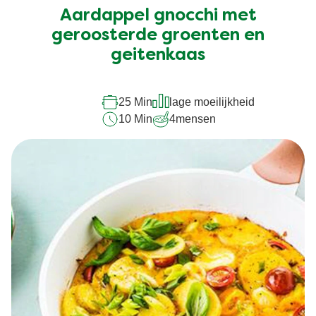
ingediend
Aardappel gnocchi met
voor
deze
geroosterde groenten en
recipe
geitenkaas
25 Min
lage moeilijkheid
10 Min
4
mensen