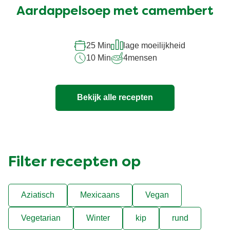
ingediend
Aardappelsoep met camembert
voor
deze
recipe
25 Min
lage moeilijkheid
10 Min
4
mensen
Bekijk alle recepten
Filter recepten op
Aziatisch
Mexicaans
Vegan
Vegetarian
Winter
kip
rund