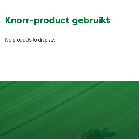
Vet (g)
64.12 g
Suiker (g)
9.22 g
Knorr-product gebruikt
Vezel (g)
4.97 g
No products to display.