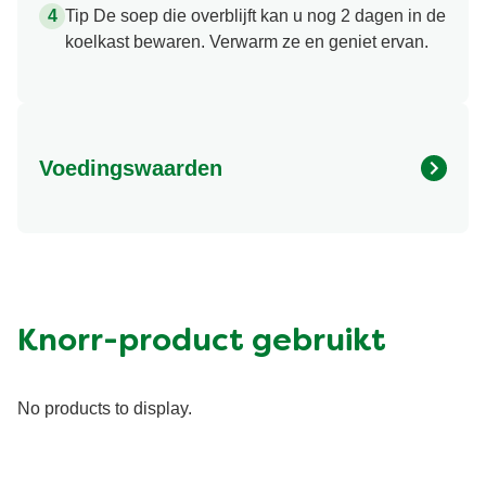
Tip De soep die overblijft kan u nog 2 dagen in de
koelkast bewaren. Verwarm ze en geniet ervan.
Voedingswaarden
Energy (kcal)
80.89 kcal
Eiwit (g)
1.45 g
Vet (g)
1.67 g
Suiker (g)
10.45 g
Knorr-product gebruikt
Vezel (g)
0.79 g
No products to display.