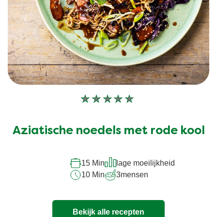
Geen
beoordelingen
ingediend
Aziatische noedels met rode kool
voor
deze
recipe
15 Min
lage moeilijkheid
10 Min
3
mensen
Bekijk alle recepten