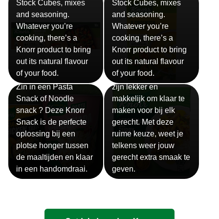
Stock Cubes, mixes
Stock Cubes, mixes
and seasoning.
and seasoning.
Whatever you’re
Whatever you’re
cooking, there’s a
cooking, there’s a
Knorr product to bring
Knorr product to bring
out its natural flavour
out its natural flavour
Sauzen
of your food.
of your food.
Snackpots
Onze Knorr sauzen
Zin in een Pasta
zijn lekker en
Snack of Noodle
makkelijk om klaar te
snack ? Deze Knorr
maken voor bij elk
Snack is de perfecte
gerecht. Met deze
oplossing bij een
ruime keuze, weet je
plotse honger tussen
telkens weer jouw
de maaltijden en klaar
gerecht extra smaak te
in een handomdraai.
geven.