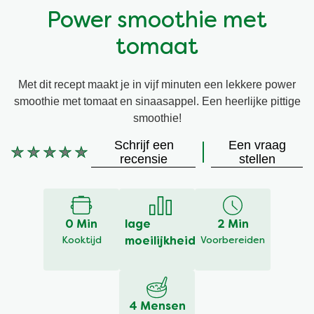
Power smoothie met
Vegetarisch
Kruiding
tomaat
Ingrediënten
Groentewraps
Met dit recept maakt je in vijf minuten een lekkere power
smoothie met tomaat en sinaasappel. Een heerlijke pittige
Groentewraps
Kant en Klaar
smoothie!
Schrijf een
Een vraag
Gelegenheden
Snackpots
Geen
recensie
stellen
beoordelingen
ingediend
voor
deze
0 Min
lage
2 Min
recipe
Kooktijd
moeilijkheid
Voorbereiden
4 Mensen