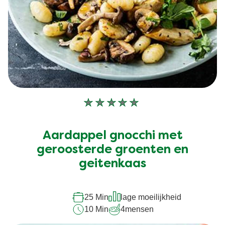
Geen
beoordelingen
ingediend
Aardappel gnocchi met
voor
deze
geroosterde groenten en
recipe
geitenkaas
25 Min
lage moeilijkheid
10 Min
4
mensen