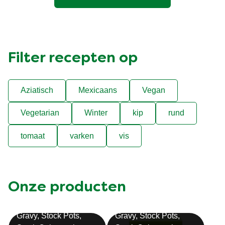
Filter recepten op
Aziatisch
Mexicaans
Vegan
Vegetarian
Winter
kip
rund
tomaat
varken
vis
Onze producten
Bouillon
Soep
Gravy, Stock Pots,
Gravy, Stock Pots,