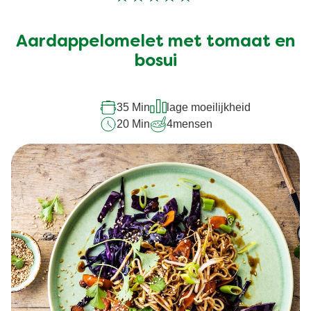
Geen
beoordelingen
ingediend
Aardappelomelet met tomaat en
voor
deze
bosui
recipe
35 Min
lage moeilijkheid
20 Min
4
mensen