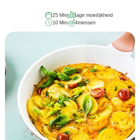
25 Min
lage moeilijkheid
10 Min
4
mensen