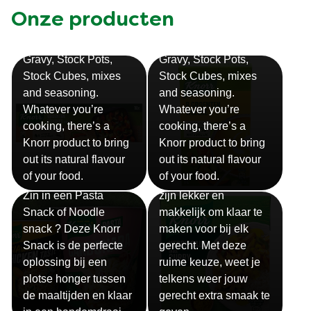
Onze producten
Bouillon
Soep
Gravy, Stock Pots,
Gravy, Stock Pots,
Stock Cubes, mixes
Stock Cubes, mixes
and seasoning.
and seasoning.
Whatever you’re
Whatever you’re
cooking, there’s a
cooking, there’s a
Knorr product to bring
Knorr product to bring
out its natural flavour
out its natural flavour
Sauzen
of your food.
of your food.
Snackpots
Onze Knorr sauzen
Zin in een Pasta
zijn lekker en
Snack of Noodle
makkelijk om klaar te
snack ? Deze Knorr
maken voor bij elk
Snack is de perfecte
gerecht. Met deze
oplossing bij een
ruime keuze, weet je
plotse honger tussen
telkens weer jouw
de maaltijden en klaar
gerecht extra smaak te