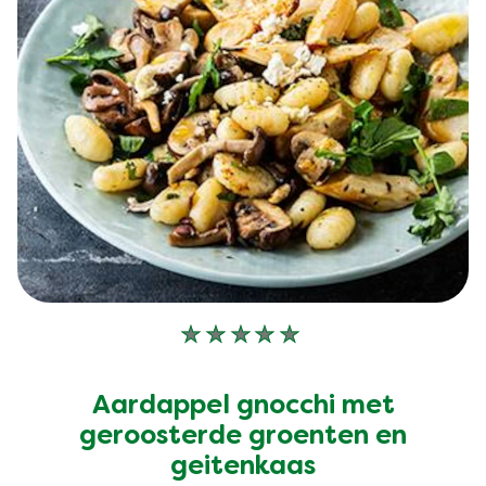
Geen
beoordelingen
ingediend
Aardappel gnocchi met
voor
deze
geroosterde groenten en
recipe
geitenkaas