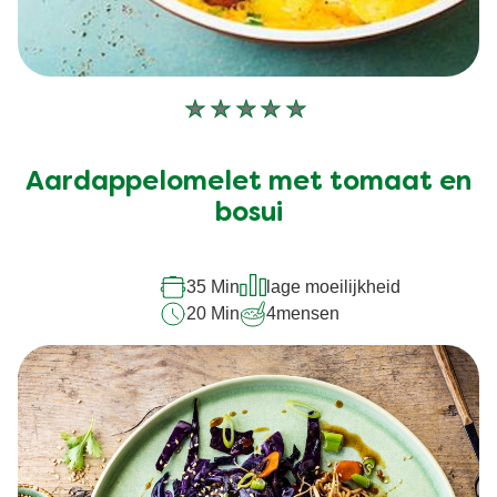
Geen
beoordelingen
ingediend
Aardappelomelet met tomaat en
voor
deze
bosui
recipe
35 Min
lage moeilijkheid
20 Min
4
mensen