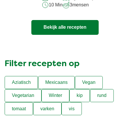
10 Min
3
mensen
Bekijk alle recepten
Filter recepten op
Aziatisch
Mexicaans
Vegan
Vegetarian
Winter
kip
rund
tomaat
varken
vis