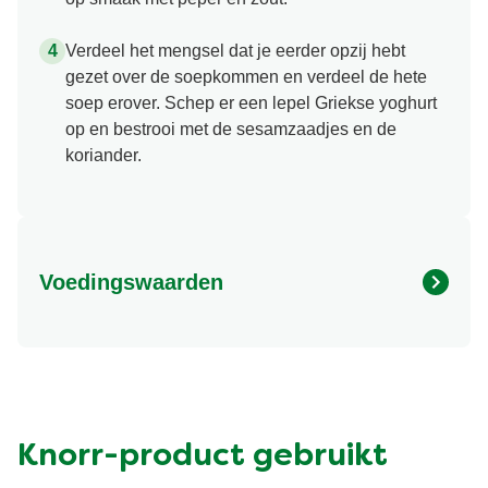
Verdeel het mengsel dat je eerder opzij hebt
gezet over de soepkommen en verdeel de hete
soep erover. Schep er een lepel Griekse yoghurt
op en bestrooi met de sesamzaadjes en de
koriander.
Voedingswaarden
Energy (kcal)
622.43 kcal
Eiwit (g)
17.97 g
Vet (g)
40.91 g
Suiker (g)
9.25 g
Knorr-product gebruikt
Vezel (g)
8.24 g