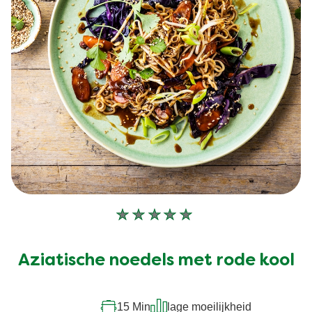
Geen
beoordelingen
ingediend
Aziatische noedels met rode kool
voor
deze
recipe
15 Min
lage moeilijkheid