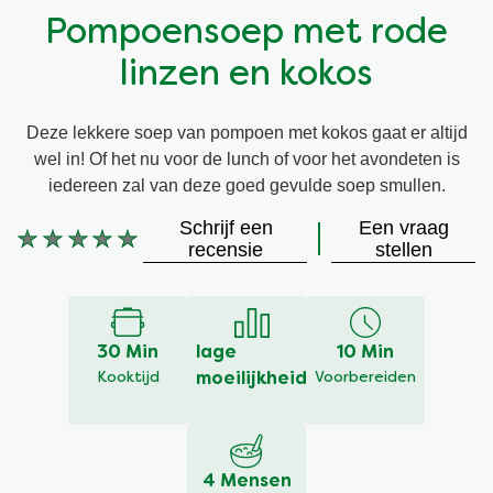
Pompoensoep met rode
Vegetarisch
Kruiding
linzen en kokos
Ingrediënten
Groentewraps
Deze lekkere soep van pompoen met kokos gaat er altijd
wel in! Of het nu voor de lunch of voor het avondeten is
Groentewraps
Kant en Klaar
iedereen zal van deze goed gevulde soep smullen.
Schrijf een
Een vraag
Gelegenheden
Snackpots
Geen
recensie
stellen
beoordelingen
ingediend
voor
deze
30 Min
lage
10 Min
recipe
Kooktijd
moeilijkheid
Voorbereiden
4 Mensen