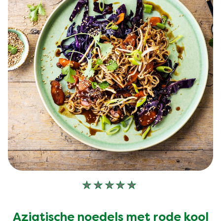
Geen
beoordelingen
ingediend
Aziatische noedels met rode kool
voor