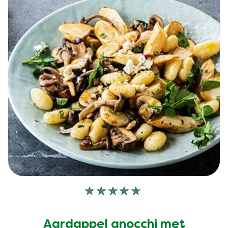
Geen
beoordelingen
ingediend
Aardappel gnocchi met
voor