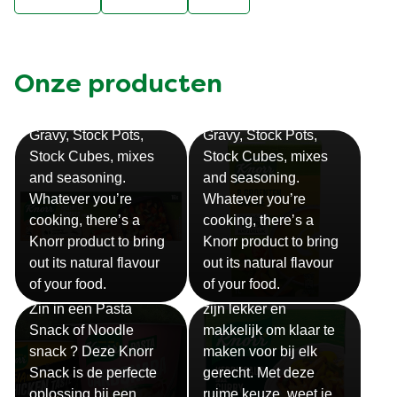
Onze producten
Bouillon
Soep
Gravy, Stock Pots,
Gravy, Stock Pots,
Stock Cubes, mixes
Stock Cubes, mixes
and seasoning.
and seasoning.
Whatever you’re
Whatever you’re
cooking, there’s a
cooking, there’s a
Knorr product to bring
Knorr product to bring
out its natural flavour
out its natural flavour
Sauzen
of your food.
of your food.
Snackpots
Onze Knorr sauzen
Zin in een Pasta
zijn lekker en
Snack of Noodle
makkelijk om klaar te
snack ? Deze Knorr
maken voor bij elk
Snack is de perfecte
gerecht. Met deze
oplossing bij een
ruime keuze, weet je