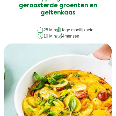
deze
geroosterde groenten en
recipe
geitenkaas
25 Min
lage moeilijkheid
10 Min
4
mensen