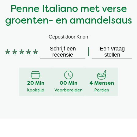
Penne Italiano met verse
Vegetarisch
Kruiding
groenten- en amandelsaus
Ingrediënten
Groentewraps
Gepost door Knorr
Groentewraps
Kant en Klaar
Schrijf een
Een vraag
Geen
recensie
stellen
beoordelingen
Gelegenheden
Snackpots
ingediend
voor
deze
20 Min
00 Min
4 Mensen
recipe
Kooktijd
Voorbereiden
Porties