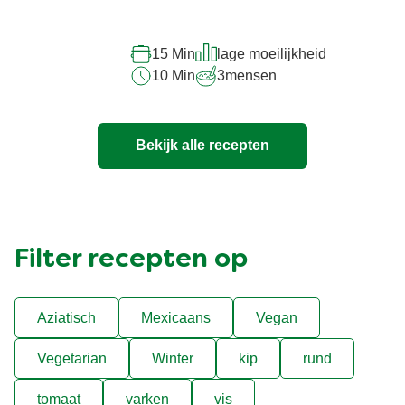
deze
recipe
15 Min
lage moeilijkheid
10 Min
3
mensen
Bekijk alle recepten
Filter recepten op
Aziatisch
Mexicaans
Vegan
Vegetarian
Winter
kip
rund
tomaat
varken
vis