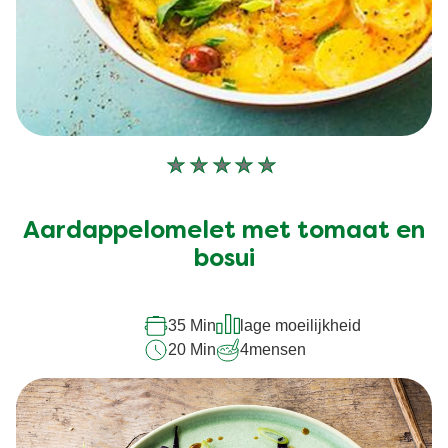
Geen
beoordelingen
ingediend
Aardappelomelet met tomaat en
voor
deze
bosui
recipe
35 Min
lage moeilijkheid
20 Min
4
mensen