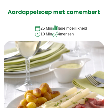
Aardappelsoep met camembert
25 Min
lage moeilijkheid
10 Min
4
mensen