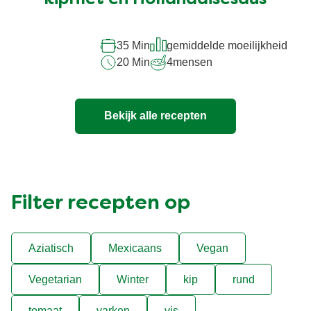
Asperges met gepocheerde
kipfilet en Hollandaisesaus
35 Min
gemiddelde moeilijkheid
20 Min
4
mensen
Bekijk alle recepten
Filter recepten op
Aziatisch
Mexicaans
Vegan