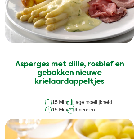
Geen
beoordelingen
ingediend
Asperges met dille, rosbief en
voor
gebakken nieuwe
deze
krielaardappeltjes
recipe
15 Min
lage moeilijkheid
15 Min
4
mensen