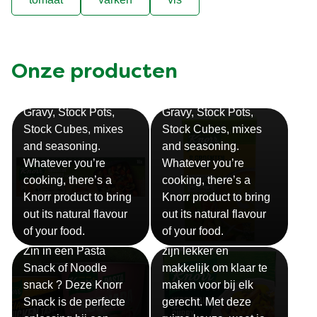
Vegetarian
Winter
kip
rund
tomaat
varken
vis
Onze producten
Bouillon
Soep
Gravy, Stock Pots,
Gravy, Stock Pots,
Stock Cubes, mixes
Stock Cubes, mixes
and seasoning.
and seasoning.
Whatever you’re
Whatever you’re
cooking, there’s a
cooking, there’s a
Knorr product to bring
Knorr product to bring
out its natural flavour
out its natural flavour
Sauzen
of your food.
of your food.
Snackpots
Onze Knorr sauzen
Zin in een Pasta
zijn lekker en
Snack of Noodle
makkelijk om klaar te