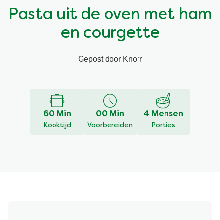
Pasta uit de oven met ham
Vegetarisch
Kruiding
en courgette
Ingrediënten
Groentewraps
Gepost door Knorr
Groentewraps
Kant en Klaar
Schrijf een
Een vraag
recensie
stellen
Geen
beoordelingen
Gelegenheden
Snackpots
ingediend
voor
60 Min
00 Min
4 Mensen
deze
Kooktijd
Voorbereiden
Porties
recipe