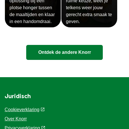
snack ? Deze Knorr
maken voor bij elk
Snack is de perfecte
gerecht. Met deze
oplossing bij een
ruime keuze, weet je
plotse honger tussen
telkens weer jouw
de maaltijden en klaar
gerecht extra smaak te
in een handomdraai.
geven.
Ontdek de andere Knorr
Juridisch
Cookieverklaring