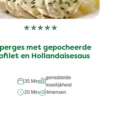
Geen
beoordelingen
ingediend
perges met gepocheerde
voor
deze
pfilet en Hollandaisesaus
recipe
gemiddelde
35 Min
moeilijkheid
20 Min
4
mensen