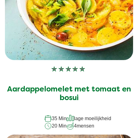
Geen
beoordelingen
ingediend
Aardappelomelet met tomaat en
voor
deze
bosui
recipe
35 Min
lage moeilijkheid
20 Min
4
mensen