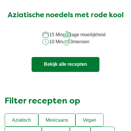
beoordelingen
ingediend
Aziatische noedels met rode kool
voor
deze
recipe
15 Min
lage moeilijkheid
10 Min
3
mensen
Bekijk alle recepten
Filter recepten op
Aziatisch
Mexicaans
Vegan