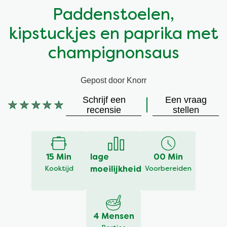
Paddenstoelen,
Vegetarisch
Kruiding
kipstuckjes en paprika met
Ingrediënten
Groentewraps
champignonsaus
Groentewraps
Kant en Klaar
Gepost door Knorr
Schrijf een
Een vraag
Gelegenheden
Snackpots
Geen
recensie
stellen
beoordelingen
ingediend
voor
deze
15 Min
lage
00 Min
recipe
Kooktijd
moeilijkheid
Voorbereiden
4 Mensen