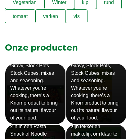
Vegetarian
Winter
kip
rund
tomaat
varken
vis
Onze producten
Bouillon
Soep
Gravy, Stock Pots,
Gravy, Stock Pots,
Stock Cubes, mixes
Stock Cubes, mixes
and seasoning.
and seasoning.
Whatever you’re
Whatever you’re
cooking, there’s a
cooking, there’s a
Knorr product to bring
Knorr product to bring
out its natural flavour
out its natural flavour
Sauzen
of your food.
of your food.
Snackpots
Onze Knorr sauzen
Zin in een Pasta
zijn lekker en
Snack of Noodle
makkelijk om klaar te