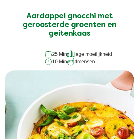
beoordelingen
ingediend
Aardappel gnocchi met
voor
deze
geroosterde groenten en
recipe
geitenkaas
25 Min
lage moeilijkheid
10 Min
4
mensen