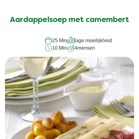
Aardappelsoep met camembert
25 Min
lage moeilijkheid
10 Min
4
mensen