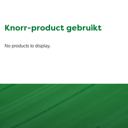
Energy (kcal)
697.39 kcal
Eiwit (g)
30.65 g
Vet (g)
35.91 g
Suiker (g)
27.96 g
Knorr-product gebruikt
Vezel (g)
6.24 g
No products to display.