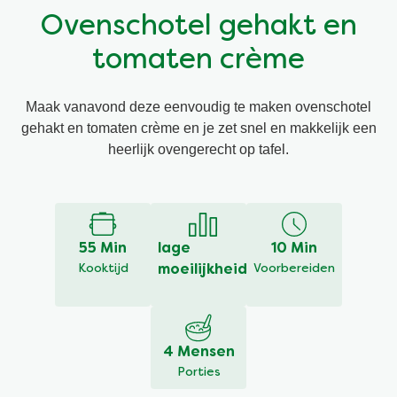
Ovenschotel gehakt en
Vegetarisch
Kruiding
tomaten crème
Ingrediënten
Groentewraps
Maak vanavond deze eenvoudig te maken ovenschotel
gehakt en tomaten crème en je zet snel en makkelijk een
Groentewraps
Kant en Klaar
heerlijk ovengerecht op tafel.
Gelegenheden
Snackpots
55 Min
lage
10 Min
Kooktijd
moeilijkheid
Voorbereiden
4 Mensen
Porties