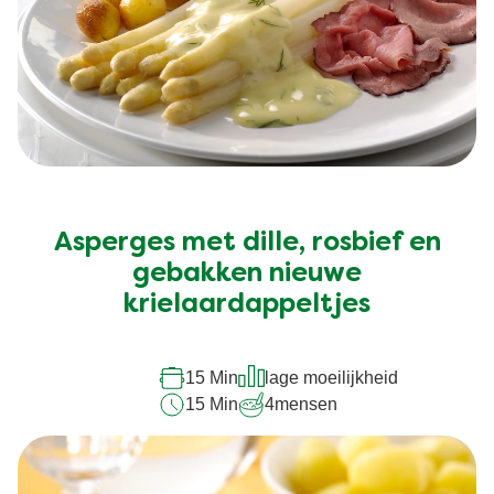
Asperges met dille, rosbief en
gebakken nieuwe
krielaardappeltjes
15 Min
lage moeilijkheid
15 Min
4
mensen