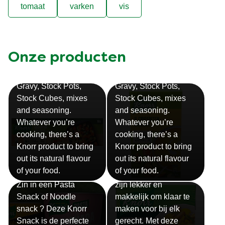
tomaat
varken
vis
Onze producten
Bouillon
Soep
Gravy, Stock Pots,
Gravy, Stock Pots,
Stock Cubes, mixes
Stock Cubes, mixes
and seasoning.
and seasoning.
Whatever you’re
Whatever you’re
cooking, there’s a
cooking, there’s a
Knorr product to bring
Knorr product to bring
out its natural flavour
out its natural flavour
Sauzen
of your food.
of your food.
Snackpots
Onze Knorr sauzen
Zin in een Pasta
zijn lekker en
Snack of Noodle
makkelijk om klaar te
snack ? Deze Knorr
maken voor bij elk
Snack is de perfecte
gerecht. Met deze