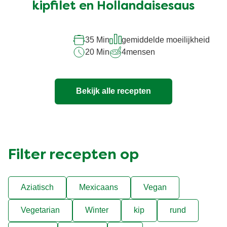
kipfilet en Hollandaisesaus
35 Min
gemiddelde moeilijkheid
20 Min
4
mensen
Bekijk alle recepten
Filter recepten op
Aziatisch
Mexicaans
Vegan
Vegetarian
Winter
kip
rund