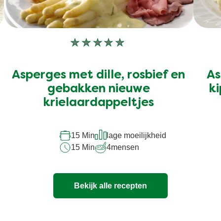
Geen
beoordelingen
ingediend
Asperges met dille, rosbief en
As
voor
deze
gebakken nieuwe
ki
recipe
krielaardappeltjes
15 Min
lage moeilijkheid
15 Min
4
mensen
Bekijk alle recepten