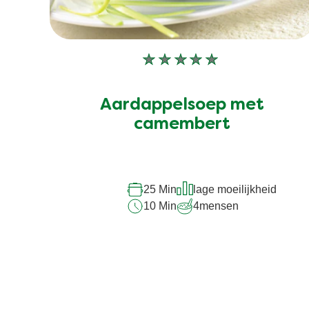
Geen
beoordelingen
ingediend
Aardappelsoep met
voor
deze
camembert
recipe
25 Min
lage moeilijkheid
10 Min
4
mensen