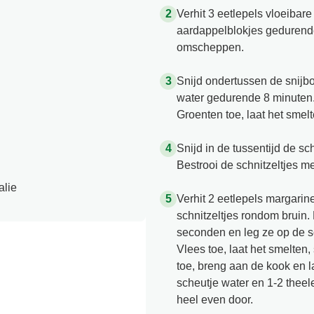
Verhit 3 eetlepels vloeibar
aardappelblokjes gedurend
omscheppen.
Snijd ondertussen de snijbo
water gedurende 8 minuten. 
Groenten toe, laat het smel
Snijd in de tussentijd de sc
Bestrooi de schnitzeltjes me
alie
Verhit 2 eetlepels margarine
schnitzeltjes rondom brui
seconden en leg ze op de sc
Vlees toe, laat het smelten
toe, breng aan de kook en l
scheutje water en 1-2 thee
heel even door.