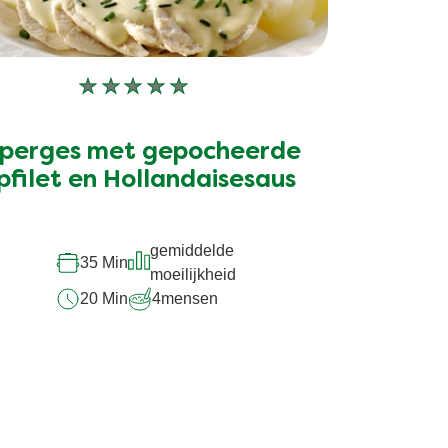
Geen
beoordelingen
ingediend
perges met gepocheerde
voor
deze
pfilet en Hollandaisesaus
recipe
gemiddelde
35 Min
moeilijkheid
20 Min
4
mensen