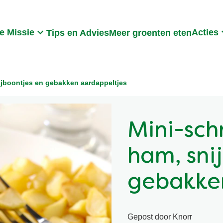
Search
e Missie
Acties
Tips en Advies
Meer groenten eten
ijboontjes en gebakken aardappeltjes
Mini-sch
ham, sni
gebakke
Gepost door Knorr