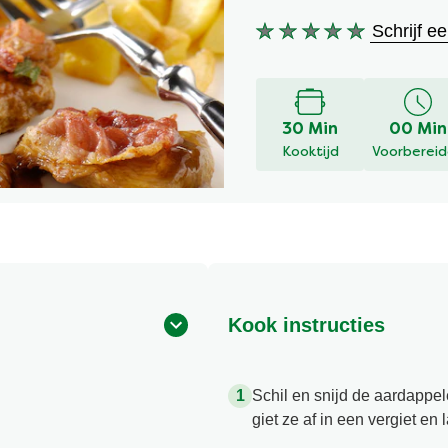
Schrijf e
Geen
beoordelingen
ingediend
voor
deze
30 Min
00 Min
recipe
Kooktijd
Voorberei
Kook instructies
Schil en snijd de aardappe
giet ze af in een vergiet en 