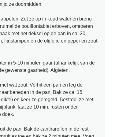
Snijd ze doormidden.
dappelen. Zet ze op in koud water en breng
ruimel de bouillontablet erboven, omroeren
naak met het deksel op de pan in ca. 20
, fijnstampen en de olijfolie en peper en zout
.
ater in 5-10 minuten gaar (afhankelijk van de
 de gewenste gaarheid). Afgieten.
met wat zout. Verhit een pan en leg de
naar beneden in de pan. Bak ze ca. 15
 dikte) en keer ze geregeld. Bestrooi ze met
ijplank, laat ze 10 min. rusten onder
e doek.
 uit de pan. Bak de cantharellen in de rest
pruitjes toe en bak ze 2 minuten mee. Voeg