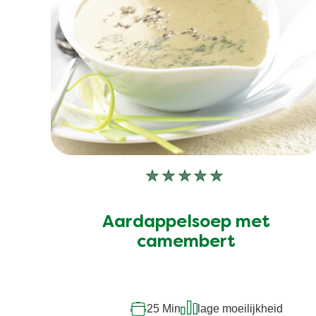
Geen
beoordelingen
ingediend
Aardappelsoep met
voor
deze
camembert
recipe
25 Min
lage moeilijkheid