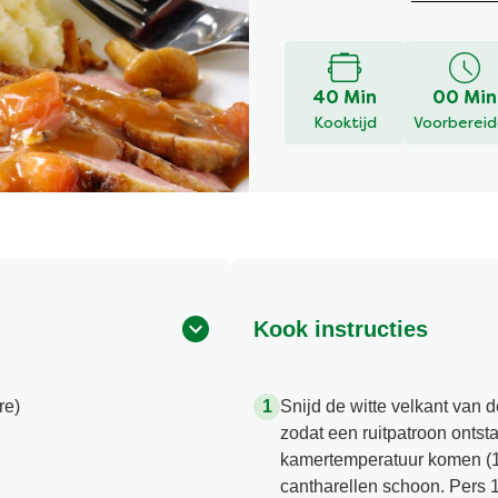
beoordelingen
ingediend
voor
deze
40 Min
00 Min
recipe
Kooktijd
Voorberei
Kook instructies
re)
Snijd de witte velkant van 
zodat een ruitpatroon ontst
kamertemperatuur komen (1
cantharellen schoon. Pers 