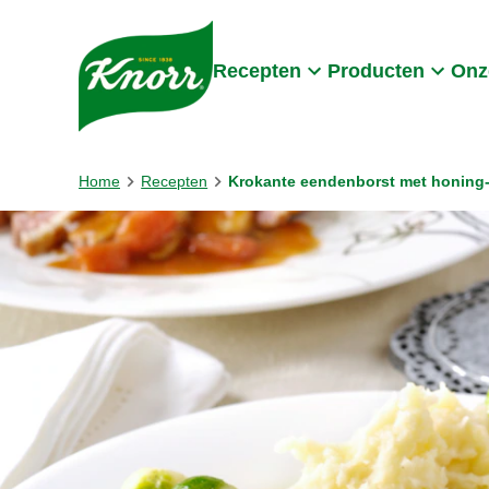
Skip to:
Main content
Footer
Recepten
Producten
Onz
Home
Recepten
Krokante eendenborst met honin