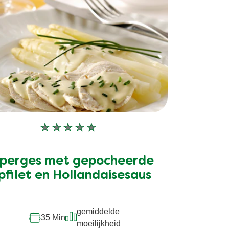
Geen
beoordelingen
ingediend
perges met gepocheerde
voor
deze
pfilet en Hollandaisesaus
recipe
gemiddelde
35 Min
moeilijkheid