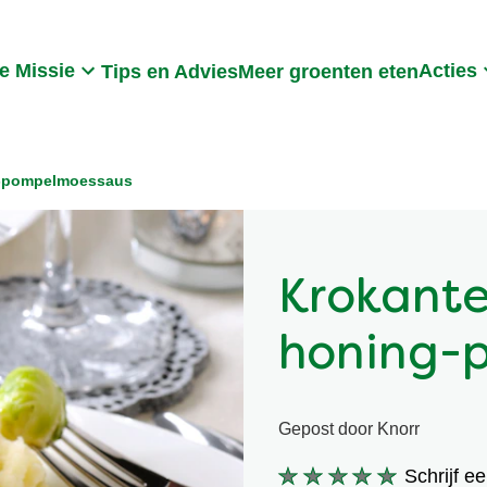
Search
e Missie
Acties
Tips en Advies
Meer groenten eten
g-pompelmoessaus
Krokant
honing-
Gepost door Knorr
Schrijf e
Geen