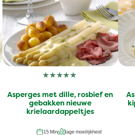
Geen
beoordelingen
ingediend
Asperges met dille, rosbief en
As
voor
deze
gebakken nieuwe
ki
recipe
krielaardappeltjes
15 Min
lage moeilijkheid