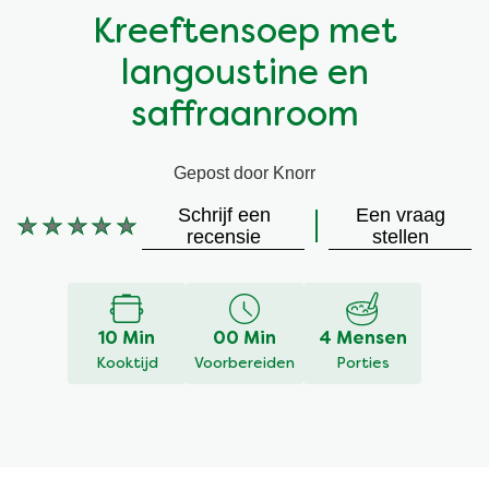
Kreeftensoep met
Vegetarisch
Kruiding
langoustine en
Ingrediënten
Groentewraps
saffraanroom
Groentewraps
Kant en Klaar
Gepost door Knorr
Schrijf een
Een vraag
Gelegenheden
Snackpots
Geen
recensie
stellen
beoordelingen
ingediend
voor
deze
10 Min
00 Min
4 Mensen
recipe
Kooktijd
Voorbereiden
Porties