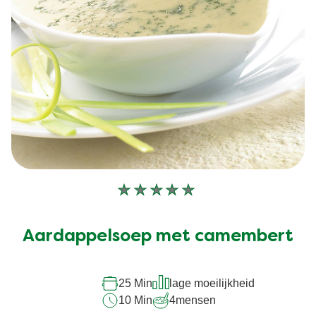
Geen
beoordelingen
ingediend
Aardappelsoep met camembert
voor
deze
recipe
25 Min
lage moeilijkheid
10 Min
4
mensen