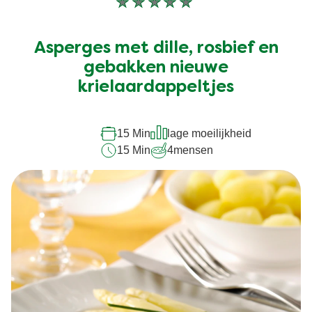
Geen
beoordelingen
ingediend
Asperges met dille, rosbief en
voor
deze
gebakken nieuwe
recipe
krielaardappeltjes
15 Min
lage moeilijkheid
15 Min
4
mensen