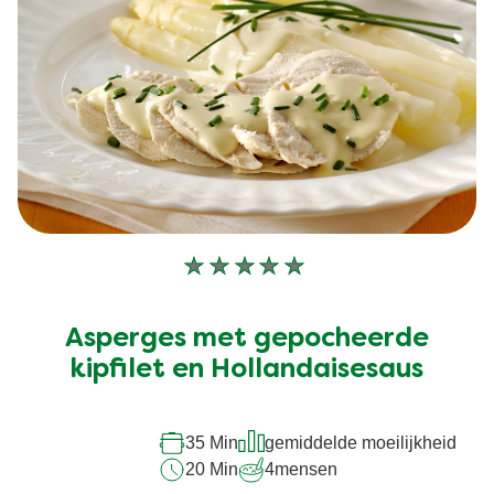
Geen
beoordelingen
ingediend
Asperges met gepocheerde
voor
deze
kipfilet en Hollandaisesaus
recipe
35 Min
gemiddelde moeilijkheid
20 Min
4
mensen