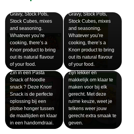
Bouillon
Soep
Gravy, Stock Pots,
Gravy, Stock Pots,
Stock Cubes, mixes
Stock Cubes, mixes
and seasoning.
and seasoning.
Whatever you’re
Whatever you’re
cooking, there’s a
cooking, there’s a
Knorr product to bring
Knorr product to bring
out its natural flavour
out its natural flavour
Sauzen
of your food.
of your food.
Snackpots
Onze Knorr sauzen
Zin in een Pasta
zijn lekker en
Snack of Noodle
makkelijk om klaar te
snack ? Deze Knorr
maken voor bij elk
Snack is de perfecte
gerecht. Met deze
oplossing bij een
ruime keuze, weet je
plotse honger tussen
telkens weer jouw
de maaltijden en klaar
gerecht extra smaak te
in een handomdraai.
geven.