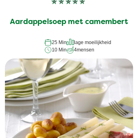
Geen
beoordelingen
ingediend
Aardappelsoep met camembert
voor
deze
recipe
25 Min
lage moeilijkheid
10 Min
4
mensen