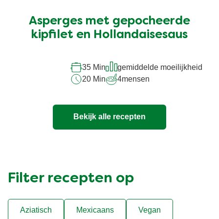
beoordelingen
ingediend
Asperges met gepocheerde
voor
deze
kipfilet en Hollandaisesaus
recipe
35 Min
gemiddelde moeilijkheid
20 Min
4
mensen
Bekijk alle recepten
Filter recepten op
Aziatisch
Mexicaans
Vegan