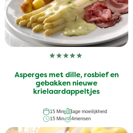
Geen
beoordelingen
ingediend
Asperges met dille, rosbief en
voor
deze
gebakken nieuwe
recipe
krielaardappeltjes
15 Min
lage moeilijkheid
15 Min
4
mensen