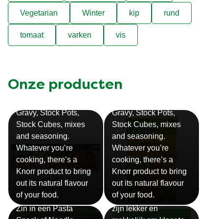
Vegetarian
Winter
kip
rund
tomaat
varken
vis
Onze producten
Bouillon
Soep
Gravy, Stock Pots,
Gravy, Stock Pots,
Stock Cubes, mixes
Stock Cubes, mixes
and seasoning.
and seasoning.
Whatever you’re
Whatever you’re
cooking, there’s a
cooking, there’s a
Knorr product to bring
Knorr product to bring
out its natural flavour
out its natural flavour
Sauzen
of your food.
of your food.
Snackpots
Onze Knorr sauzen
Zin in een Pasta
zijn lekker en