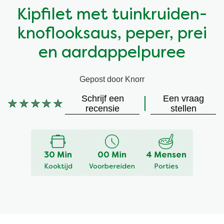
Kipfilet met tuinkruiden-
Vegetarisch
Kruiding
knoflooksaus, peper, prei
Ingrediënten
Groentewraps
en aardappelpuree
Groentewraps
Kant en Klaar
Gepost door Knorr
Schrijf een
Een vraag
Gelegenheden
Snackpots
Geen
recensie
stellen
beoordelingen
ingediend
voor
deze
30 Min
00 Min
4 Mensen
recipe
Kooktijd
Voorbereiden
Porties