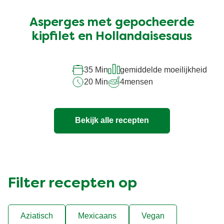
beoordelingen
ingediend
Asperges met gepocheerde
voor
deze
kipfilet en Hollandaisesaus
recipe
35 Min
gemiddelde moeilijkheid
20 Min
4
mensen
Bekijk alle recepten
Filter recepten op
Aziatisch
Mexicaans
Vegan