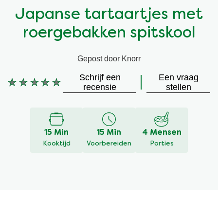
Japanse tartaartjes met
Vegetarisch
Kruiding
roergebakken spitskool
Ingrediënten
Groentewraps
Gepost door Knorr
Groentewraps
Kant en Klaar
Schrijf een
Een vraag
Geen
recensie
stellen
beoordelingen
Gelegenheden
Snackpots
ingediend
voor
deze
15 Min
15 Min
4 Mensen
recipe
Kooktijd
Voorbereiden
Porties