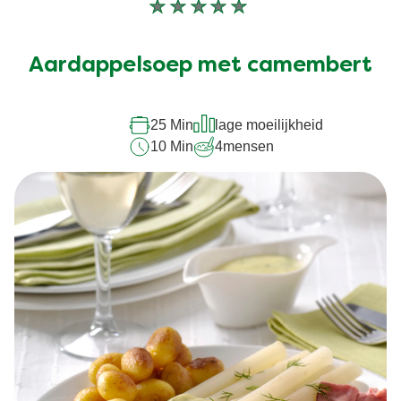
Geen
beoordelingen
ingediend
Aardappelsoep met camembert
voor
deze
recipe
25 Min
lage moeilijkheid
10 Min
4
mensen