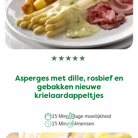
Geen
beoordelingen
ingediend
Asperges met dille, rosbief en
voor
deze
gebakken nieuwe
recipe
krielaardappeltjes
15 Min
lage moeilijkheid
15 Min
4
mensen