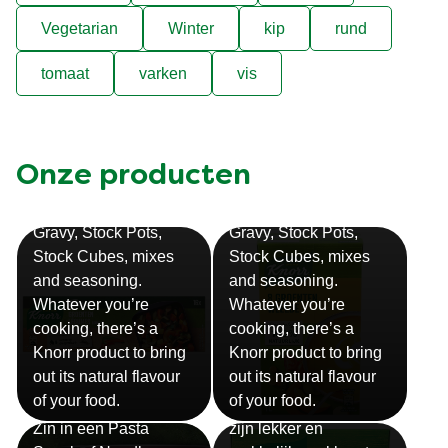
Vegetarian
Winter
kip
rund
tomaat
varken
vis
Onze producten
Bouillon
Soep
Gravy, Stock Pots,
Gravy, Stock Pots,
Stock Cubes, mixes
Stock Cubes, mixes
and seasoning.
and seasoning.
Whatever you’re
Whatever you’re
cooking, there’s a
cooking, there’s a
Knorr product to bring
Knorr product to bring
out its natural flavour
out its natural flavour
Sauzen
of your food.
of your food.
Snackpots
Onze Knorr sauzen
Zin in een Pasta
zijn lekker en