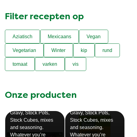
Filter recepten op
Aziatisch
Mexicaans
Vegan
Vegetarian
Winter
kip
rund
tomaat
varken
vis
Onze producten
Bouillon
Soep
Gravy, Stock Pots,
Gravy, Stock Pots,
Stock Cubes, mixes
Stock Cubes, mixes
and seasoning.
and seasoning.
Whatever you’re
Whatever you’re