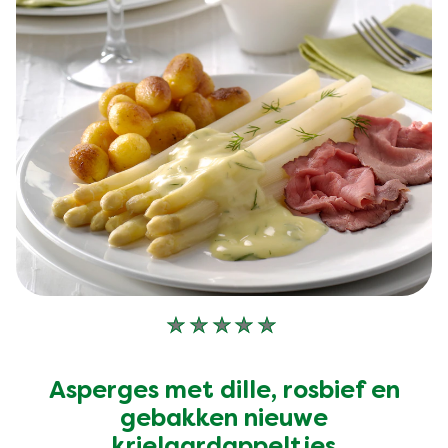
Geen
beoordelingen
ingediend
Asperges met dille, rosbief en
voor
deze
gebakken nieuwe
recipe
krielaardappeltjes