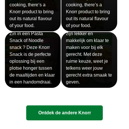
cooking, there’s a
cooking, there’s a
Knorr product to bring
Knorr product to bring
out its natural flavour
out its natural flavour
Sauzen
of your food.
of your food.
Snackpots
Onze Knorr sauzen
Zin in een Pasta
zijn lekker en
Snack of Noodle
makkelijk om klaar te
snack ? Deze Knorr
maken voor bij elk
Snack is de perfecte
gerecht. Met deze
oplossing bij een
ruime keuze, weet je
plotse honger tussen
telkens weer jouw
de maaltijden en klaar
gerecht extra smaak te
in een handomdraai.
geven.
Ontdek de andere Knorr