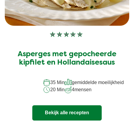
Geen
beoordelingen
ingediend
Asperges met gepocheerde
voor
deze
kipfilet en Hollandaisesaus
recipe
35 Min
gemiddelde moeilijkheid
20 Min
4
mensen
Bekijk alle recepten