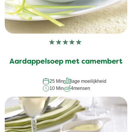
Geen
beoordelingen
ingediend
Aardappelsoep met camembert
voor
deze
recipe
25 Min
lage moeilijkheid
10 Min
4
mensen