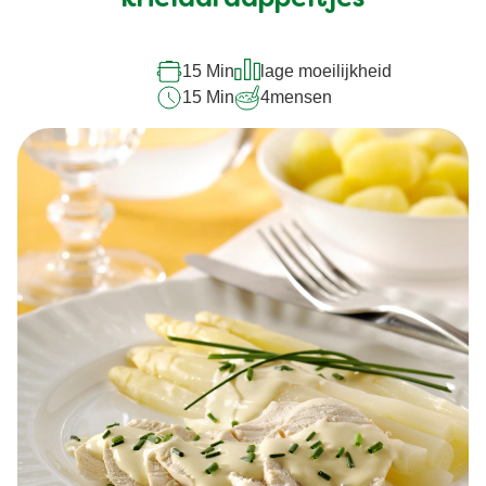
15 Min
lage moeilijkheid
15 Min
4
mensen