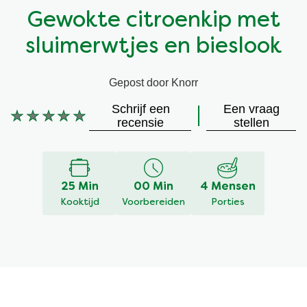
Gewokte citroenkip met
Vegetarisch
Kruiding
sluimerwtjes en bieslook
Ingrediënten
Groentewraps
Gepost door Knorr
Groentewraps
Kant en Klaar
Schrijf een
Een vraag
Geen
recensie
stellen
beoordelingen
Gelegenheden
Snackpots
ingediend
voor
deze
25 Min
00 Min
4 Mensen
recipe
Kooktijd
Voorbereiden
Porties