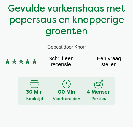
Gevulde varkenshaas met
Vegetarisch
Kruiding
pepersaus en knapperige
Ingrediënten
Groentewraps
groenten
Groentewraps
Kant en Klaar
Gepost door Knorr
Schrijf een
Een vraag
Gelegenheden
Snackpots
Geen
recensie
stellen
beoordelingen
ingediend
voor
deze
30 Min
00 Min
4 Mensen
recipe
Kooktijd
Voorbereiden
Porties