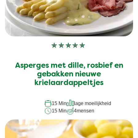
Geen
beoordelingen
ingediend
Asperges met dille, rosbief en
voor
deze
gebakken nieuwe
recipe
krielaardappeltjes
15 Min
lage moeilijkheid
15 Min
4
mensen