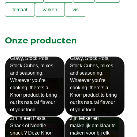
tomaat
varken
vis
Onze producten
Bouillon
Soep
Gravy, Stock Pots,
Gravy, Stock Pots,
Stock Cubes, mixes
Stock Cubes, mixes
and seasoning.
and seasoning.
Whatever you’re
Whatever you’re
cooking, there’s a
cooking, there’s a
Knorr product to bring
Knorr product to bring
out its natural flavour
out its natural flavour
Sauzen
of your food.
of your food.
Snackpots
Onze Knorr sauzen
Zin in een Pasta
zijn lekker en
Snack of Noodle
makkelijk om klaar te
snack ? Deze Knorr
maken voor bij elk