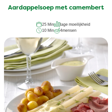
ingediend
Aardappelsoep met camembert
voor
deze
recipe
25 Min
lage moeilijkheid
10 Min
4
mensen