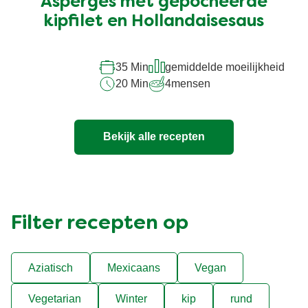
Asperges met gepocheerde
voor
deze
kipfilet en Hollandaisesaus
recipe
35 Min
gemiddelde moeilijkheid
20 Min
4
mensen
Bekijk alle recepten
Filter recepten op
Aziatisch
Mexicaans
Vegan
Vegetarian
Winter
kip
rund