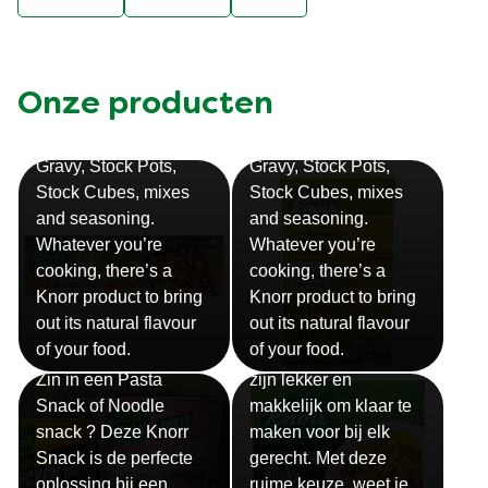
Onze producten
Bouillon
Soep
Gravy, Stock Pots,
Gravy, Stock Pots,
Stock Cubes, mixes
Stock Cubes, mixes
and seasoning.
and seasoning.
Whatever you’re
Whatever you’re
cooking, there’s a
cooking, there’s a
Knorr product to bring
Knorr product to bring
out its natural flavour
out its natural flavour
Sauzen
of your food.
of your food.
Snackpots
Onze Knorr sauzen
Zin in een Pasta
zijn lekker en
Snack of Noodle
makkelijk om klaar te
snack ? Deze Knorr
maken voor bij elk
Snack is de perfecte
gerecht. Met deze
oplossing bij een
ruime keuze, weet je