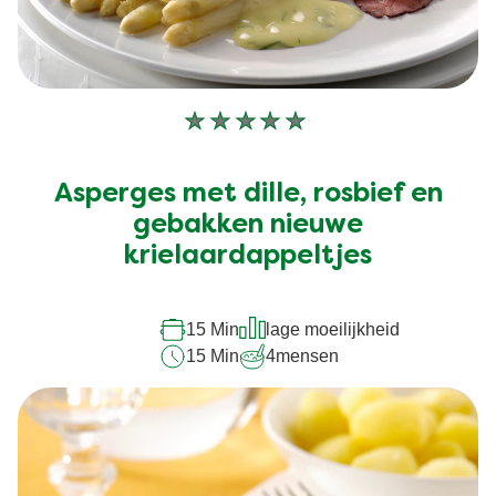
Geen
beoordelingen
ingediend
Asperges met dille, rosbief en
voor
deze
gebakken nieuwe
recipe
krielaardappeltjes
15 Min
lage moeilijkheid
15 Min
4
mensen