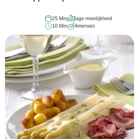
deze
recipe
25 Min
lage moeilijkheid
10 Min
4
mensen