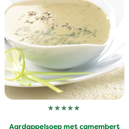
Geen
beoordelingen
ingediend
Aardappelsoep met camembert
voor