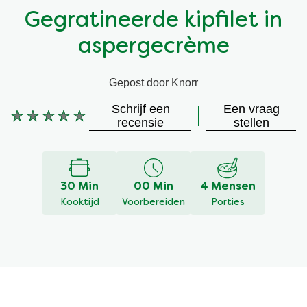
Gegratineerde kipfilet in
Vegetarisch
Kruiding
aspergecrème
Ingrediënten
Groentewraps
Gepost door Knorr
Groentewraps
Kant en Klaar
Schrijf een
Een vraag
Geen
recensie
stellen
beoordelingen
Gelegenheden
Snackpots
ingediend
voor
deze
30 Min
00 Min
4 Mensen
recipe
Kooktijd
Voorbereiden
Porties