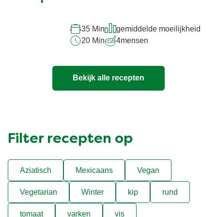
recipe
35 Min
gemiddelde moeilijkheid
20 Min
4
mensen
Bekijk alle recepten
Filter recepten op
Aziatisch
Mexicaans
Vegan
Vegetarian
Winter
kip
rund
tomaat
varken
vis