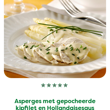
Geen
beoordelingen
ingediend
Asperges met gepocheerde
voor
deze
kipfilet en Hollandaisesaus