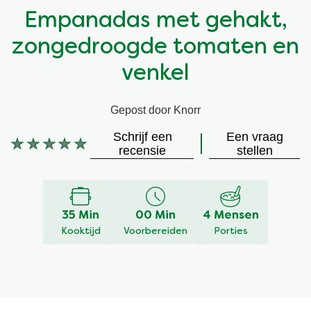
Empanadas met gehakt,
Vegetarisch
Kruiding
zongedroogde tomaten en
Ingrediënten
Groentewraps
venkel
Groentewraps
Kant en Klaar
Gepost door Knorr
Schrijf een
Een vraag
Gelegenheden
Snackpots
Geen
recensie
stellen
beoordelingen
ingediend
voor
deze
35 Min
00 Min
4 Mensen
recipe
Kooktijd
Voorbereiden
Porties