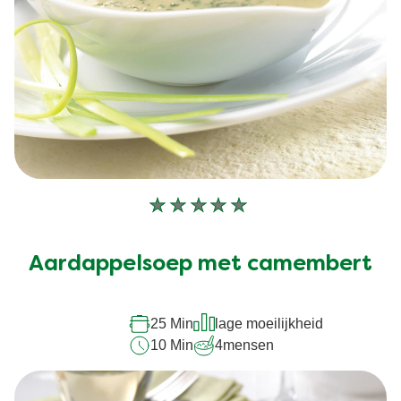
Geen
beoordelingen
ingediend
Aardappelsoep met camembert
voor
deze
recipe
25 Min
lage moeilijkheid
10 Min
4
mensen