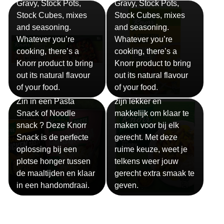
Gravy, Stock Pots,
Gravy, Stock Pots,
Stock Cubes, mixes
Stock Cubes, mixes
and seasoning.
and seasoning.
Whatever you’re
Whatever you’re
cooking, there’s a
cooking, there’s a
Knorr product to bring
Knorr product to bring
out its natural flavour
out its natural flavour
Sauzen
of your food.
of your food.
Snackpots
Onze Knorr sauzen
Zin in een Pasta
zijn lekker en
Snack of Noodle
makkelijk om klaar te
snack ? Deze Knorr
maken voor bij elk
Snack is de perfecte
gerecht. Met deze
oplossing bij een
ruime keuze, weet je
plotse honger tussen
telkens weer jouw
de maaltijden en klaar
gerecht extra smaak te
in een handomdraai.
geven.