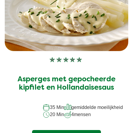
Geen
beoordelingen
ingediend
Asperges met gepocheerde
voor
deze
kipfilet en Hollandaisesaus
recipe
35 Min
gemiddelde moeilijkheid
20 Min
4
mensen