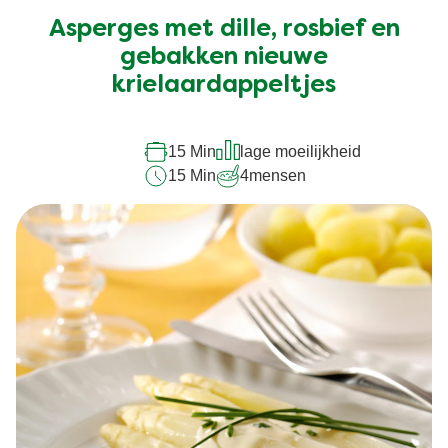
ingediend
Asperges met dille, rosbief en
voor
deze
gebakken nieuwe
recipe
krielaardappeltjes
15 Min
lage moeilijkheid
15 Min
4
mensen