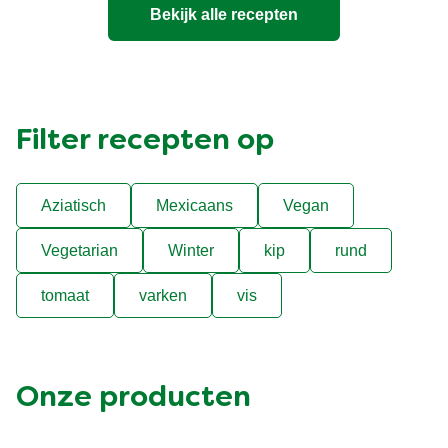
Bekijk alle recepten
Filter recepten op
Aziatisch
Mexicaans
Vegan
Vegetarian
Winter
kip
rund
tomaat
varken
vis
Onze producten
Bouillon
Soep