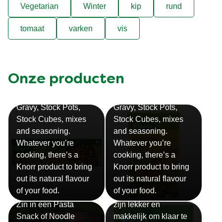
Vegetarian
Winter
kip
rund
tomaat
varken
vis
Onze producten
Bouillon
Soep
Gravy, Stock Pots,
Gravy, Stock Pots,
Stock Cubes, mixes
Stock Cubes, mixes
and seasoning.
and seasoning.
Whatever you’re
Whatever you’re
cooking, there’s a
cooking, there’s a
Knorr product to bring
Knorr product to bring
out its natural flavour
out its natural flavour
Sauzen
of your food.
of your food.
Snackpots
Onze Knorr sauzen
Zin in een Pasta
zijn lekker en
Snack of Noodle
makkelijk om klaar te