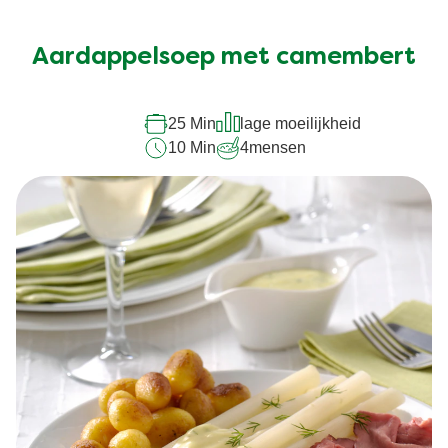
beoordelingen
ingediend
Aardappelsoep met camembert
voor
deze
recipe
25 Min
lage moeilijkheid
10 Min
4
mensen