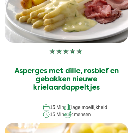
Geen
beoordelingen
ingediend
Asperges met dille, rosbief en
voor
deze
gebakken nieuwe
recipe
krielaardappeltjes
15 Min
lage moeilijkheid
15 Min
4
mensen