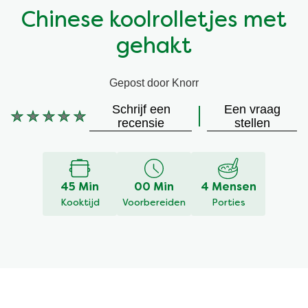
Chinese koolrolletjes met
Vegetarisch
Kruiding
gehakt
Ingrediënten
Groentewraps
Gepost door Knorr
Groentewraps
Kant en Klaar
Schrijf een
Een vraag
Geen
recensie
stellen
beoordelingen
Gelegenheden
Snackpots
ingediend
voor
deze
45 Min
00 Min
4 Mensen
recipe
Kooktijd
Voorbereiden
Porties