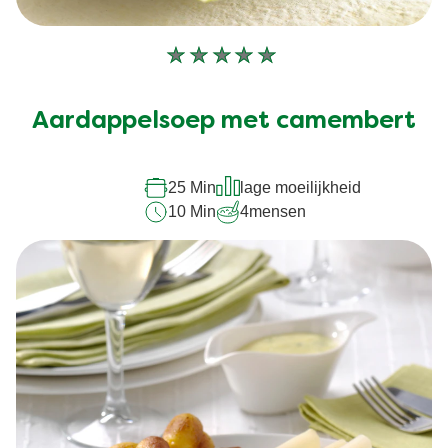
Geen
beoordelingen
ingediend
Aardappelsoep met camembert
voor
deze
recipe
25 Min
lage moeilijkheid
10 Min
4
mensen