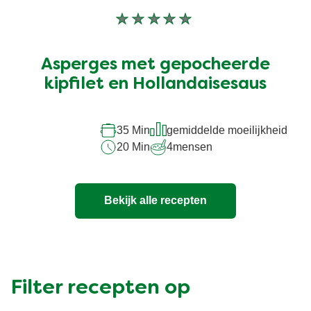
Geen
beoordelingen
ingediend
Asperges met gepocheerde
voor
deze
kipfilet en Hollandaisesaus
recipe
35 Min
gemiddelde moeilijkheid
20 Min
4
mensen
Bekijk alle recepten
Filter recepten op