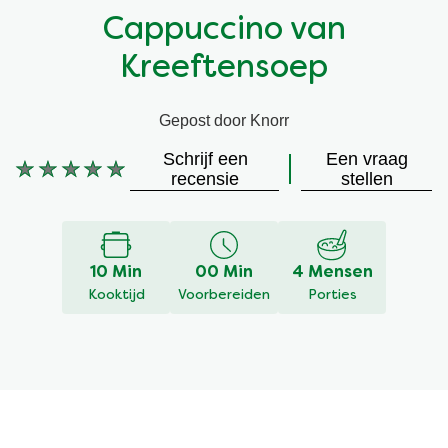
Cappuccino van
Vegetarisch
Kruiding
Kreeftensoep
Ingrediënten
Groentewraps
Gepost door Knorr
Groentewraps
Kant en Klaar
Schrijf een
Een vraag
Geen
recensie
stellen
beoordelingen
Gelegenheden
Snackpots
ingediend
voor
deze
10 Min
00 Min
4 Mensen
recipe
Kooktijd
Voorbereiden
Porties