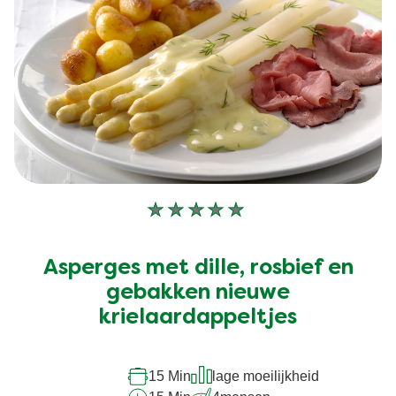
Geen
beoordelingen
ingediend
Asperges met dille, rosbief en
voor
deze
gebakken nieuwe
recipe
krielaardappeltjes
15 Min
lage moeilijkheid