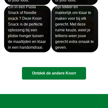
of your food.
of your food.
Snackpots
Onze Knorr sauzen
Zin in een Pasta
zijn lekker en
Snack of Noodle
makkelijk om klaar te
snack ? Deze Knorr
maken voor bij elk
Snack is de perfecte
gerecht. Met deze
oplossing bij een
ruime keuze, weet je
plotse honger tussen
telkens weer jouw
de maaltijden en klaar
gerecht extra smaak te
in een handomdraai.
geven.
Ontdek de andere Knorr