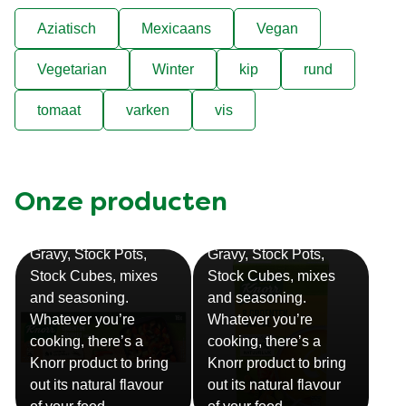
Aziatisch
Mexicaans
Vegan
Vegetarian
Winter
kip
rund
tomaat
varken
vis
Onze producten
Bouillon
Soep
Gravy, Stock Pots,
Gravy, Stock Pots,
Stock Cubes, mixes
Stock Cubes, mixes
and seasoning.
and seasoning.
Whatever you’re
Whatever you’re
cooking, there’s a
cooking, there’s a
Knorr product to bring
Knorr product to bring
out its natural flavour
out its natural flavour
Sauzen