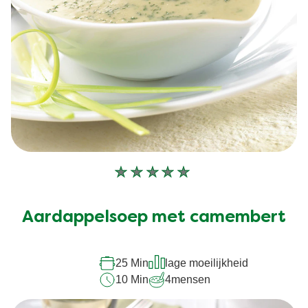
Geen
beoordelingen
ingediend
Aardappelsoep met camembert
voor
deze
recipe
25 Min
lage moeilijkheid
10 Min
4
mensen