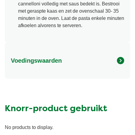
cannelloni volledig met saus bedekt is. Bestrooi
met geraspte kaas en zet de ovenschaal 30- 35
minuten in de oven. Laat de pasta enkele minuten
afkoelen alvorens te serveren.
Voedingswaarden
Energy (kcal)
857.17 kcal
Eiwit (g)
40.21 g
Vet (g)
34.07 g
Suiker (g)
11.76 g
Knorr-product gebruikt
Vezel (g)
6.88 g
No products to display.