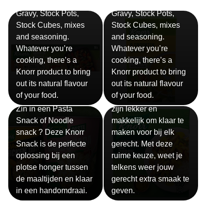
Bouillon
Soep
Gravy, Stock Pots,
Gravy, Stock Pots,
Stock Cubes, mixes
Stock Cubes, mixes
and seasoning.
and seasoning.
Whatever you’re
Whatever you’re
cooking, there’s a
cooking, there’s a
Knorr product to bring
Knorr product to bring
out its natural flavour
out its natural flavour
Sauzen
of your food.
of your food.
Snackpots
Onze Knorr sauzen
Zin in een Pasta
zijn lekker en
Snack of Noodle
makkelijk om klaar te
snack ? Deze Knorr
maken voor bij elk
Snack is de perfecte
gerecht. Met deze
oplossing bij een
ruime keuze, weet je
plotse honger tussen
telkens weer jouw
de maaltijden en klaar
gerecht extra smaak te
in een handomdraai.
geven.