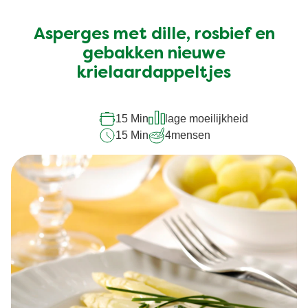
beoordelingen
ingediend
Asperges met dille, rosbief en
voor
deze
gebakken nieuwe
recipe
krielaardappeltjes
15 Min
lage moeilijkheid
15 Min
4
mensen