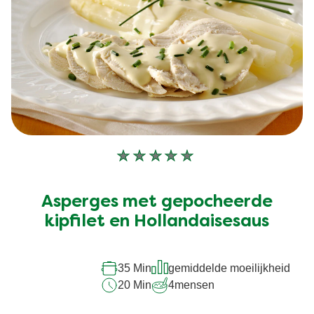
Geen
beoordelingen
ingediend
Asperges met gepocheerde
voor
deze
kipfilet en Hollandaisesaus
recipe
35 Min
gemiddelde moeilijkheid
20 Min
4
mensen