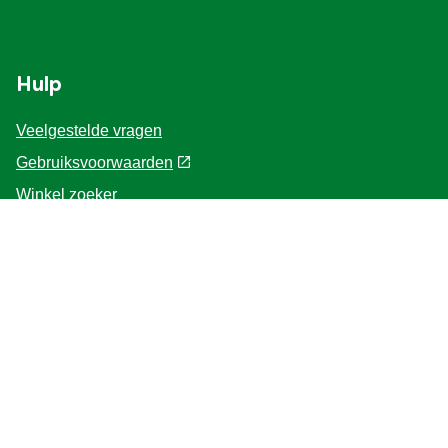
Hulp
Veelgestelde vragen
Gebruiksvoorwaarden
Winkel zoeker
Contacteer ons
Voor de Professionals
Home
Volg ons