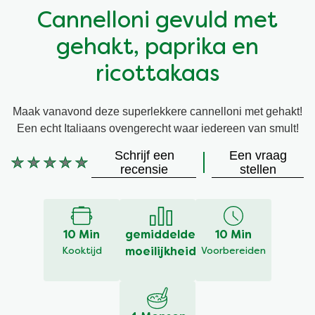
Cannelloni gevuld met
Vegetarisch
Kruiding
gehakt, paprika en
Ingrediënten
Groentewraps
ricottakaas
Groentewraps
Kant en Klaar
Maak vanavond deze superlekkere cannelloni met gehakt!
Een echt Italiaans ovengerecht waar iedereen van smult!
Gelegenheden
Snackpots
Schrijf een
Een vraag
Geen
recensie
stellen
beoordelingen
ingediend
voor
deze
10 Min
gemiddelde
10 Min
recipe
Kooktijd
moeilijkheid
Voorbereiden