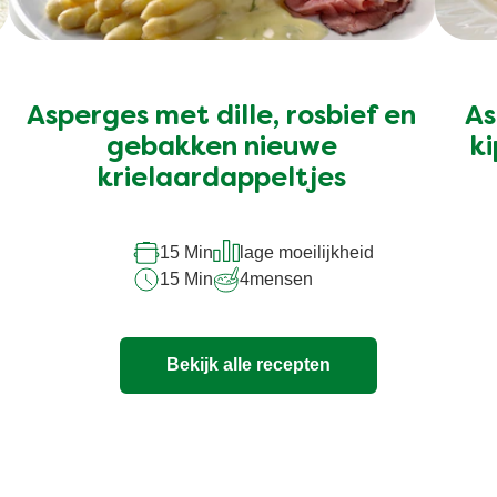
Asperges met dille, rosbief en
As
gebakken nieuwe
ki
krielaardappeltjes
15 Min
lage moeilijkheid
15 Min
4
mensen
Bekijk alle recepten