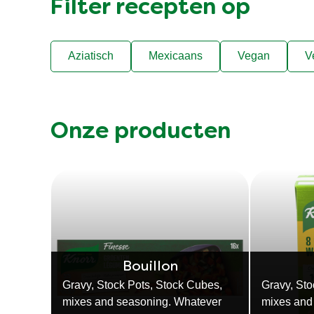
Filter recepten op
Aziatisch
Mexicaans
Vegan
V
Onze producten
Bouillon
Gravy, Stock Pots, Stock Cubes,
Gravy, Sto
mixes and seasoning. Whatever
mixes and