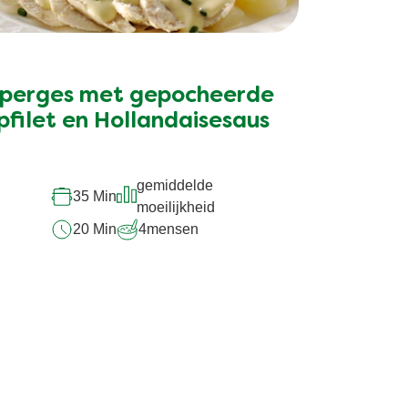
perges met gepocheerde
pfilet en Hollandaisesaus
gemiddelde
35 Min
moeilijkheid
20 Min
4
mensen