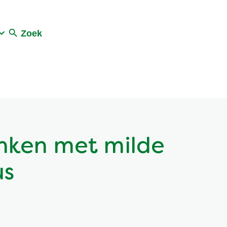
Zoek
inken met milde
us