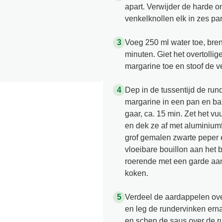
apart. Verwijder de harde o
venkelknollen elk in zes par
Voeg 250 ml water toe, bre
minuten. Giet het overtollig
margarine toe en stoof de 
Dep in de tussentijd de run
margarine in een pan en ba
gaar, ca. 15 min. Zet het v
en dek ze af met aluminiumfo
grof gemalen zwarte peper 
vloeibare bouillon aan het 
roerende met een garde aan 
koken.
Verdeel de aardappelen ov
en leg de rundervinken erna
en schep de saus over de r