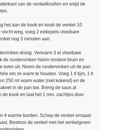
nderkant van de venkelknollen en snijd de
ten.
ng het aan de kook en kook de venkel 10
e vocht weg, voeg 2 eetlepels vloeibare
venkel nog 3 minuten aan.
dervinken droog. Verwarm 3 el vloeibare
k de rundervinken hierin rondom bruin en
uur even uit. Neem de rundervinken uit de pan
lie om ze warm te houden. Voeg 1 tl tijm, 1 tl
en 250 ml warm water (niet kokend) en de
bakvet in de pan toe. Breng de saus al
de kook en laat het 1 min. zachtjes door
er 4 warme borden. Schep de venkel ernaast
ast. Bestrooi de venkel met het venkelgroen
undervinken.