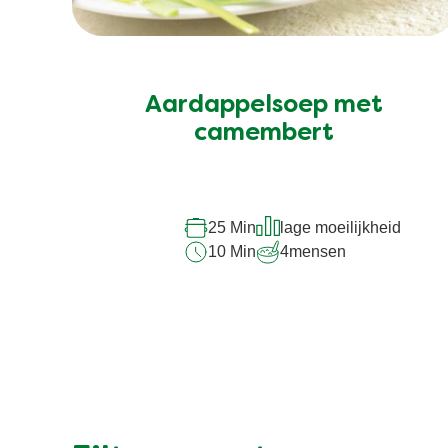
Aardappelsoep met
camembert
25 Min
lage moeilijkheid
10 Min
4
mensen