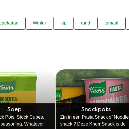
egetarian
Winter
kip
rund
tomaat
Soep
Snackpots
ck Pots, Stock Cubes,
Zin in een Pasta Snack of Noodle
 seasoning. Whatever
snack ? Deze Knorr Snack is de