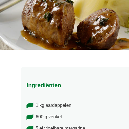
Ingrediënten
1 kg aardappelen
600 g venkel
5 el vloeibare margarine