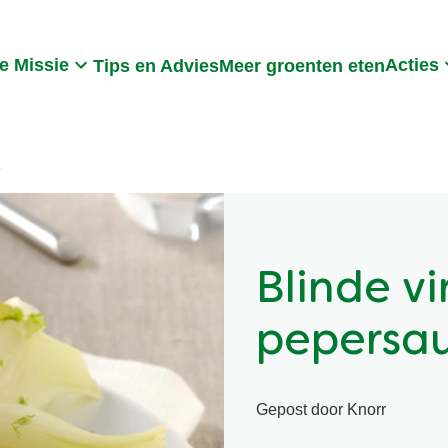
Search
e Missie
Acties
Tips en Advies
Meer groenten eten
s
Blinde v
pepersa
Gepost door Knorr