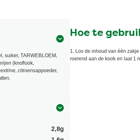
van
15
beoordelingen.
Hoe te gebrui
1. Los de inhoud van één zakje 
el, suiker, TARWEBLOEM,
roerend aan de kook en laat 1 
erijen (knoflook,
dextrine, citroensappoeder,
atten.
2,8g
1,6g