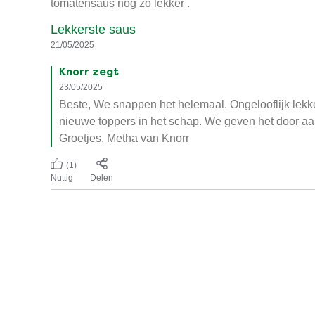
tomatensaus nog zo lekker .
Lekkerste saus
21/05/2025
Knorr zegt
23/05/2025
Beste, We snappen het helemaal. Ongelooflijk lekk
nieuwe toppers in het schap. We geven het door a
Groetjes, Metha van Knorr
(1)
Nuttig
Delen
Knorr tomatensaus moet terug
Ik kocht deze altijd voor mijn spaghettisaus en nu mis
Chantal
19/05/2025