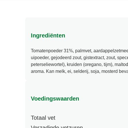
Ingrediënten
Tomatenpoeder 31%, palmvet, aardappelzetme
uipoeder, gejodeerd zout, gistextract, zout, spec
peterseliewortel), kruiden (oregano, tijm), malto
aroma. Kan melk, ei, selderij, soja, mosterd bev
Voedingswaarden
Totaal vet
Verzadigde vetzuren