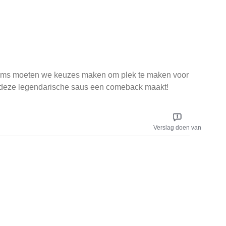
r soms moeten we keuzes maken om plek te maken voor
t deze legendarische saus een comeback maakt!
Verslag doen van
rtiment zetten.