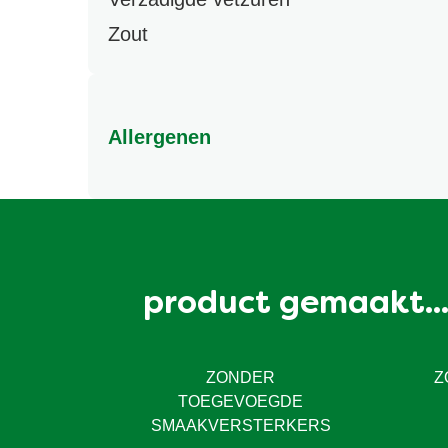
Zout
Allergenen
Kan melk, ei, selderij, soja, mosterd bevatten.
product gemaakt..
ZONDER
Z
TOEGEVOEGDE
SMAAKVERSTERKERS