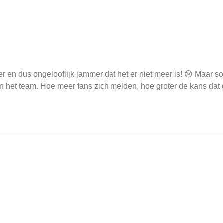
er en dus ongelooflijk jammer dat het er niet meer is! 😢 Maa
an het team. Hoe meer fans zich melden, hoe groter de kans da
komen
 ik deze heel hard en hoop dat jullie toch deze terug in het asso