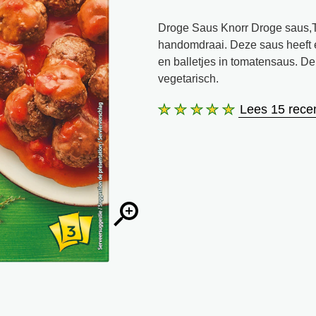
Droge Saus Knorr Droge saus,To
handomdraai. Deze saus heeft e
en balletjes in tomatensaus. D
vegetarisch.
Lees 15 rece
De
gemiddelde
beoordeling
van
deze
Tomaten
3x38
g
is
5.0
van
de
5
op
basis