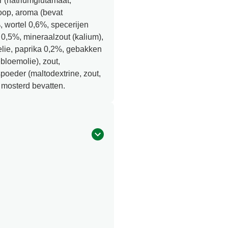
r (natriumglutamaat,
roop, aroma (bevat
, wortel 0,6%, specerijen
 0,5%, mineraalzout (kalium),
elie, paprika 0,2%, gebakken
loemolie), zout,
spoeder (maltodextrine, zout,
mosterd bevatten.