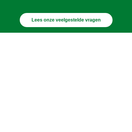
Lees onze veelgestelde vragen
er?
egetarian
Winter
kip
rund
tomaat
ons