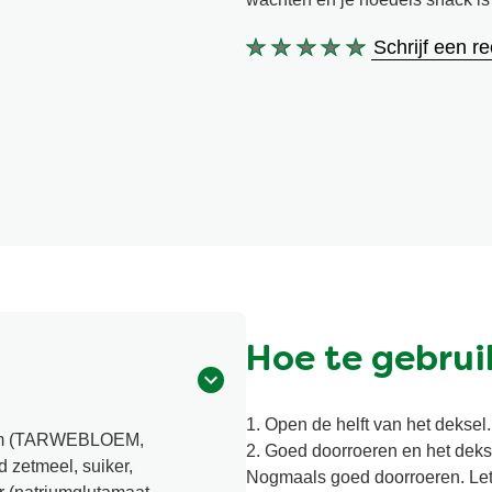
Schrijf een r
Geen
beoordelingen
ingediend
voor
deze
product
Hoe te gebrui
1. Open de helft van het deksel.
bloem (TARWEBLOEM,
2. Goed doorroeren en het dekse
d zetmeel, suiker,
Nogmaals goed doorroeren. Let 