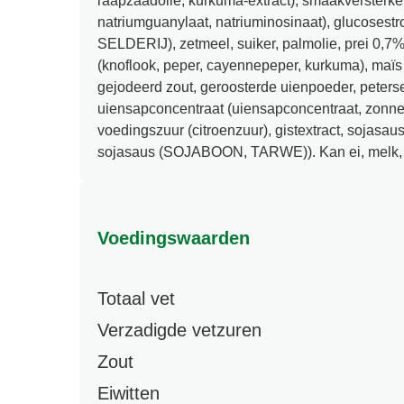
raapzaadolie, kurkuma-extract), smaakversterke
natriumguanylaat, natriuminosinaat), glucosest
SELDERIJ), zetmeel, suiker, palmolie, prei 0,7%
(knoflook, peper, cayennepeper, kurkuma), maïs
gejodeerd zout, geroosterde uienpoeder, peters
uiensapconcentraat (uiensapconcentraat, zonneb
voedingszuur (citroenzuur), gistextract, sojasau
sojasaus (SOJABOON, TARWE)). Kan ei, melk, 
Voedingswaarden
Totaal vet
Verzadigde vetzuren
Zout
Eiwitten