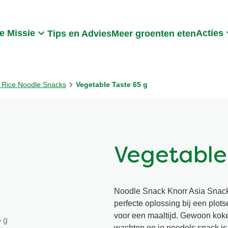
Search
e Missie
Acties
Tips en Advies
Meer groenten eten
 Rice Noodle Snacks
Vegetable Taste 65 g
Vegetable
Noodle Snack Knorr Asia Snack
perfecte oplossing bij een plots
voor een maaltijd. Gewoon kok
wachten en je noedels snack is