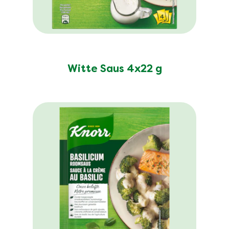
Geen
beoordelingen
ingediend
Witte Saus 4x22 g
voor
deze
product