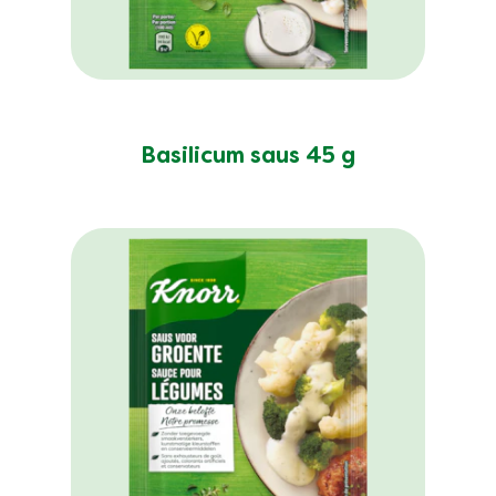
Geen
beoordelingen
ingediend
Basilicum saus 45 g
voor
deze
product