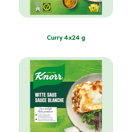
Geen
beoordelingen
ingediend
Curry 4x24 g
voor
deze
product