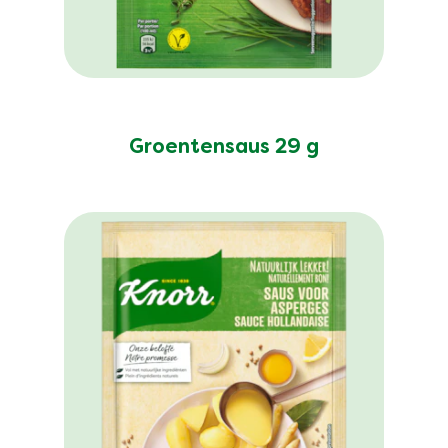
Geen
beoordelingen
ingediend
Groentensaus 29 g
voor
deze
product