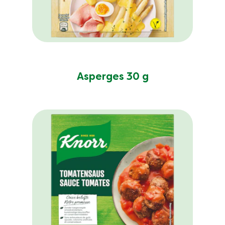
Geen
beoordelingen
ingediend
Asperges 30 g
voor
deze
product