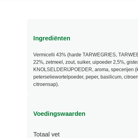
Ingrediënten
Vermicelli 43% (harde TARWEGRIES, TARWEB
22%, zetmeel, zout, suiker, uipoeder 2,5%, gistex
KNOLSELDERIJPOEDER, aroma, specerijen (k
peterseliewortelpoeder, peper, basilicum, citro
citroensap).
Voedingswaarden
Totaal vet