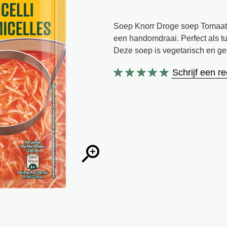
Soep Knorr Droge soep Tomaat Ve
een handomdraai. Perfect als tu
Deze soep is vegetarisch en ge
Schrijf een r
Geen
beoordelingen
ingediend
voor
deze
product