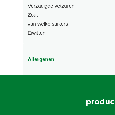
Verzadigde vetzuren
Zout
van welke suikers
Eiwitten
Allergenen
Kan rogge, gerst, haver, ei, soja, melk, sesamz
produc