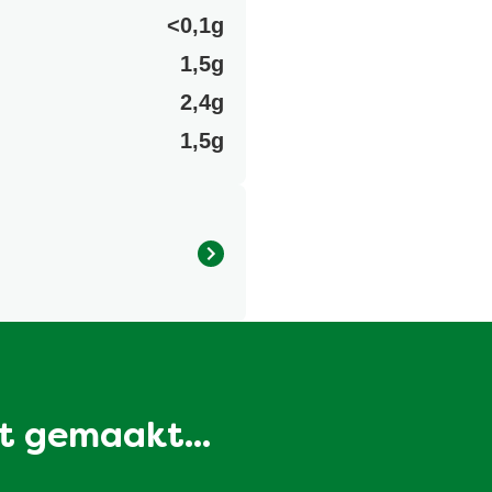
<0,1g
1,5g
2,4g
1,5g
aad, mosterd bevatten.
t gemaakt...