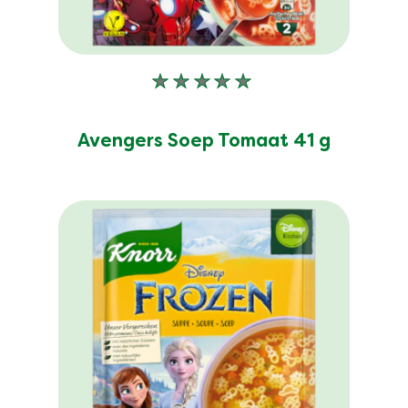
Geen
beoordelingen
ingediend
Avengers Soep Tomaat 41 g
voor
deze
product