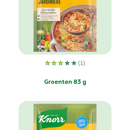
(1)
De
gemiddelde
beoordeling
Groenten 83 g
van
deze
Groenten
83
g
is