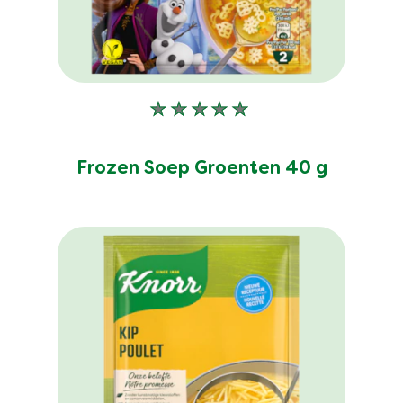
Geen
beoordelingen
ingediend
Frozen Soep Groenten 40 g
voor
deze
product