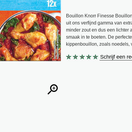
Bouillon Knorr Finesse Bouillon
uit ons verfijnd gamma van ext
minder zout en dus een lichter a
smaak in te boeten. De perfect
kippenbouillon, zoals noedels, v
Schrijf een r
Geen
beoordelingen
ingediend
voor
deze
product