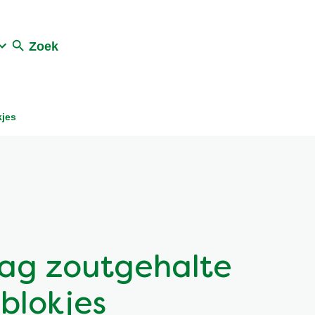
Zoek
kjes
aag zoutgehalte
nblokjes