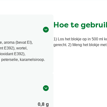
Hoe te gebrui
1) Los het blokje op in 500 ml 
e, aroma (bevat EI),
gerecht. 2) Meng het blokje met e
nt E392), wortel,
ioxidant E392),
eterselie, karamelsiroop.
0,8 g