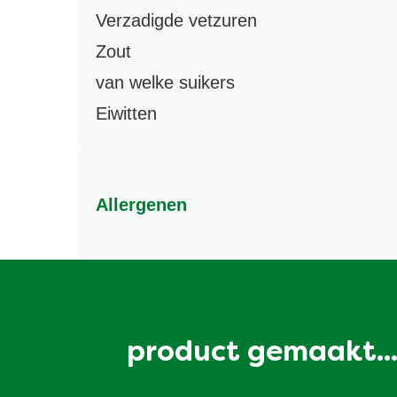
Verzadigde vetzuren
Zout
van welke suikers
Eiwitten
Allergenen
Kan gluten, soja, melk, mosterd bevatten.
product gemaakt..