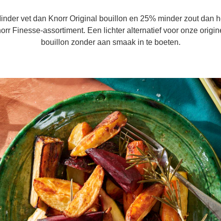
inder vet dan Knorr Original bouillon en 25% minder zout dan h
orr Finesse-assortiment. Een lichter alternatief voor onze origin
bouillon zonder aan smaak in te boeten.