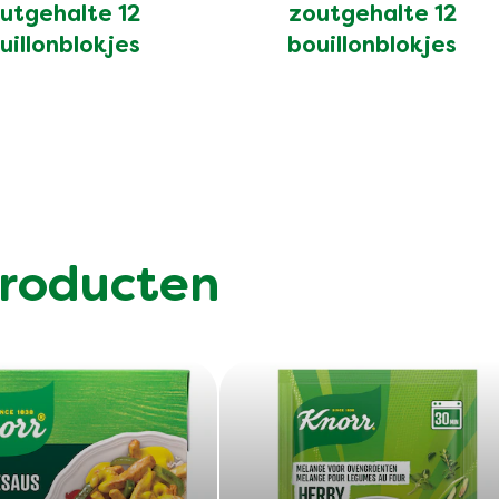
voor
voor
utgehalte 12
zoutgehalte 12
deze
deze
uillonblokjes
bouillonblokjes
product
product
roducten