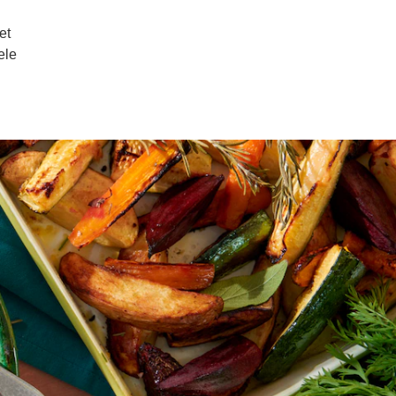
et
ele