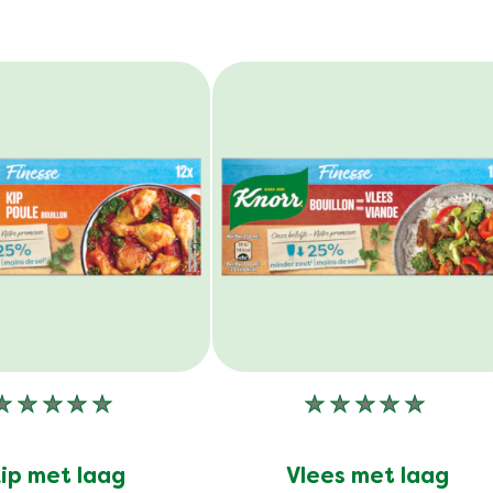
Geen
Geen
beoordelingen
beoordelinge
ingediend
ingediend
ip met laag
Vlees met laag