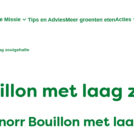
Search
e Missie
Acties
Tips en Advies
Meer groenten eten
ag zoutgehalte
illon met laag
norr Bouillon met la