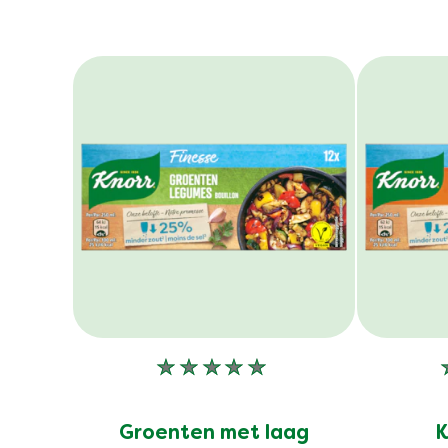
Geen
beoordelingen
ingediend
Groenten met laag
K