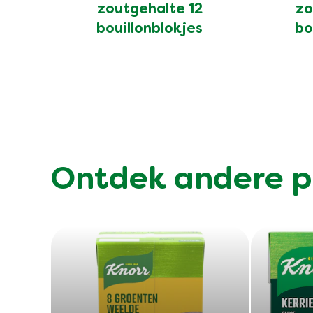
voor
zoutgehalte 12
zo
deze
bouillonblokjes
bo
product
Ontdek andere p