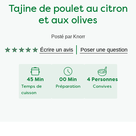
Tajine de poulet au citron
Végétarien
Aides culinaires
et aux olives
Ingrédients
Wraps aux légumes
Posté par Knorr
Wraps aux légumes
Prêt à l'emploi
Écrire un avis
Poser une question
Aucune
évaluation
Occasions
Snackpots
soumise
pour
ce
45 Min
00 Min
4 Personnes
recipe
Temps de
Préparation
Convives
cuisson