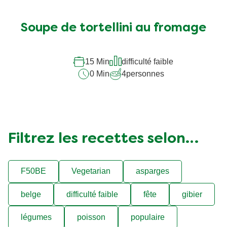
évaluation
soumise
Soupe de tortellini au fromage
pour
ce
recipe
15 Min
difficulté faible
0 Min
4
personnes
Filtrez les recettes selon…
F50BE
Vegetarian
asparges
belge
difficulté faible
fête
gibier
légumes
poisson
populaire