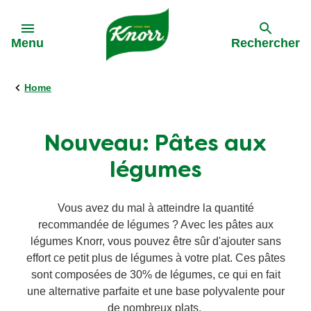
Skip to:
Menu
Rechercher
Home
Précédent
Précédent
Précédent
Précédent
Toutes les recettes
Tous nos produits
L'approvisionnement durable
Activations
Nouveau: Pâtes aux
légumes
Les pâtes
Bouillon
Rappel sauce
La meilleure bolognaise de Belgique '24
Vous avez du mal à atteindre la quantité
La Soupe
Soupes
Dinnerdate
recommandée de légumes ? Avec les pâtes aux
légumes Knorr, vous pouvez être sûr d'ajouter sans
Pâtes aux légumes
Pâtes aux légumes
effort ce petit plus de légumes à votre plat. Ces pâtes
sont composées de 30% de légumes, ce qui en fait
une alternative parfaite et une base polyvalente pour
Rapide et facile
Sauces
de nombreux plats.