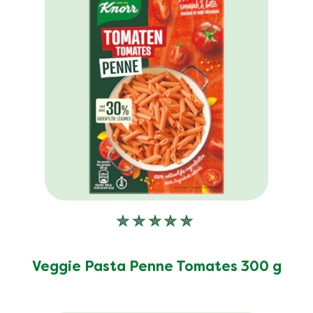
Aucune
évaluation
soumise
Veggie Pasta Penne Tomates 300 g
pour
ce