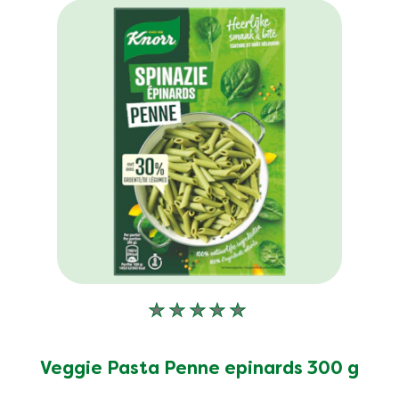
product
Aucune
évaluation
soumise
Veggie Pasta Penne epinards 300 g
pour