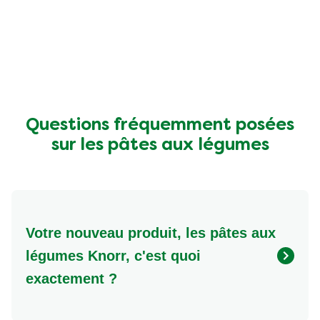
ce
product
Questions fréquemment posées
sur les pâtes aux légumes
Votre nouveau produit, les pâtes aux
légumes Knorr, c'est quoi
exactement ?
Les pâtes aux légumes de Knorr sont deux types