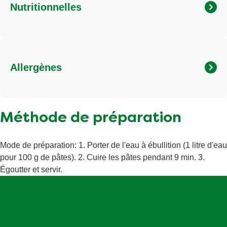
Nutritionnelles
Calories
281 kcal/1176 kj
Matières grasses
1,3 g
Allergènes
Matières grasses saturées
0,2 g
Sel
0,07 g
Peut contenir : œufs, lupin, moutarde, soja, blé et autres
céréales contenant du gluten.
Total des glucides
54 g
Méthode de préparation
Dont sucres
3,4 g
Protéines
11 g
Mode de préparation: 1. Porter de l'eau à ébullition (1 litre d'eau
pour 100 g de pâtes). 2. Cuire les pâtes pendant 9 min. 3.
Égoutter et servir.