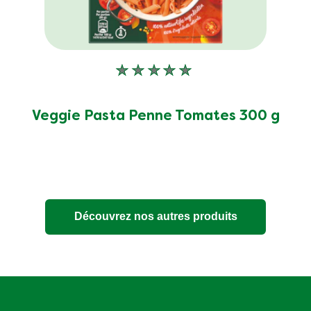
Aucune
évaluation
soumise
pour
Veggie Pasta Penne Tomates 300 g
ce
product
Découvrez nos autres produits