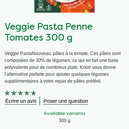
Végétarien
Aides culinaires
Veggie Pasta Penne
Ingrédients
Wraps aux légumes
Tomates 300 g
Wraps aux légumes
Prêt à l'emploi
Veggie PastaNouveau: pâtes à la tomate. Ces pâtes sont
composées de 30% de légumes, ce qui en fait une base
Occasions
Snackpots
polyvalente pour de nombreux plats. Knorr vous donne
l'alternative parfaite pour ajouter quelques légumes
supplémentaires à votre repas de pâtes préféré.
Aucune
évaluation
Écrire un avis
Poser une question
soumise
pour
Available variants
ce
product
300 g