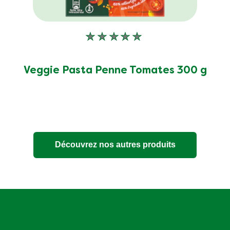
Aucune
évaluation
soumise
pour
Veggie Pasta Penne Tomates 300 g
ce
product
Découvrez nos autres produits