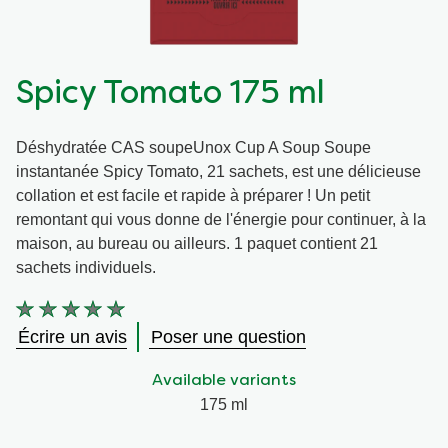
Végétarien
Aides culinaires
Spicy Tomato 175 ml
Ingrédients
Wraps aux légumes
Déshydratée CAS soupeUnox Cup A Soup Soupe
Wraps aux légumes
Prêt à l'emploi
instantanée Spicy Tomato, 21 sachets, est une délicieuse
collation et est facile et rapide à préparer ! Un petit
Occasions
Snackpots
remontant qui vous donne de l'énergie pour continuer, à la
maison, au bureau ou ailleurs. 1 paquet contient 21
sachets individuels.
Aucune
évaluation
Écrire un avis
Poser une question
soumise
pour
Available variants
ce
product
175 ml