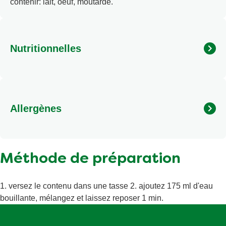
contenir: lait, oeuf, moutarde.
Nutritionnelles
Calories
Matières grasses
Allergènes
Matières grasses saturées
Sel
Peut contenir: lait, oeuf, moutarde.
Protéines
Méthode de préparation
1. versez le contenu dans une tasse 2. ajoutez 175 ml d'eau
bouillante, mélangez et laissez reposer 1 min.