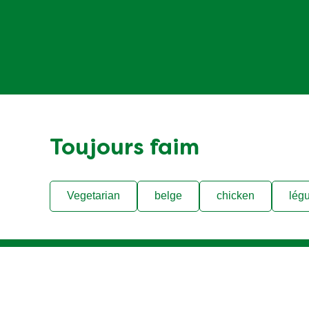
Toujours faim
Vegetarian
belge
chicken
lég
Legal
Help