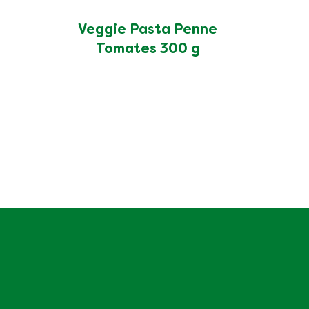
évaluation
soumise
Veggie Pasta Penne
pour
ce
Tomates 300 g
product