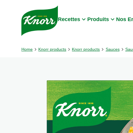
Skip to:
Main content
Footer
Recettes
Produits
Nos E
Home
Knorr products
Knorr products
Sauces
Sau