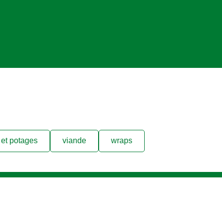
et potages
viande
wraps
Location