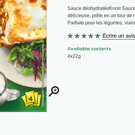
Sauce déshydratéeKnorr Sauce 
délicieuse, prête en un tour de
Parfaite pour les légumes, vian
Écrire un avi
Aucune
évaluation
Available variants
soumise
4x22g
pour
ce
product