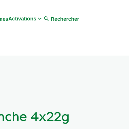
Activations
umes
Rechercher
nche 4x22g