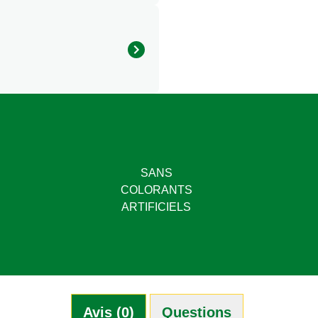
368 KJ/ 87 Kcal
3,2g
1,9g
1,0g
10g
5,8 g
4,3g
SANS
COLORANTS
ARTIFICIELS
Avis (0)
Questions (1)