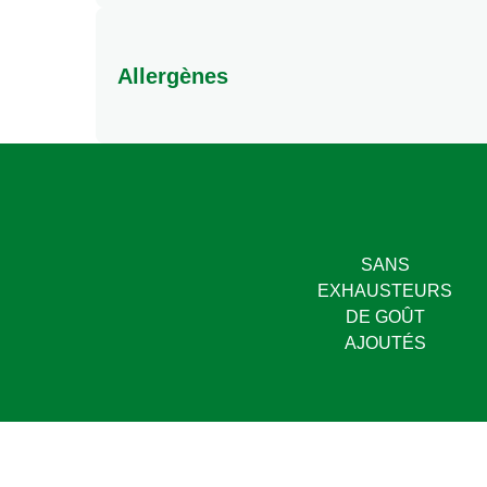
Calories
Matières grasses
Allergènes
Matières grasses saturées
Sel
Peut contenir: oeuf, soja, céleri, moutarde.
Total des glucides
Dont sucres
Protéines
SANS
EXHAUSTEURS
DE GOÛT
AJOUTÉS