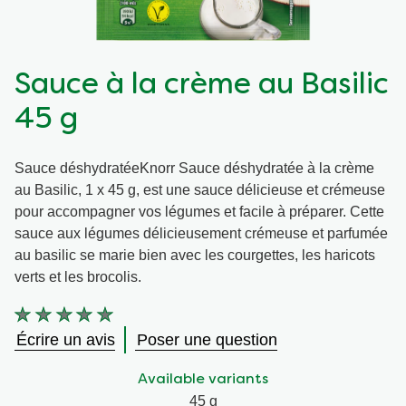
Végétarien
Aides culinaires
Sauce à la crème au Basilic
Ingrédients
Wraps aux légumes
45 g
Wraps aux légumes
Prêt à l'emploi
Sauce déshydratéeKnorr Sauce déshydratée à la crème
au Basilic, 1 x 45 g, est une sauce délicieuse et crémeuse
Occasions
Snackpots
pour accompagner vos légumes et facile à préparer. Cette
sauce aux légumes délicieusement crémeuse et parfumée
au basilic se marie bien avec les courgettes, les haricots
verts et les brocolis.
Aucune
évaluation
Écrire un avis
Poser une question
soumise
pour
Available variants
ce
product
45 g