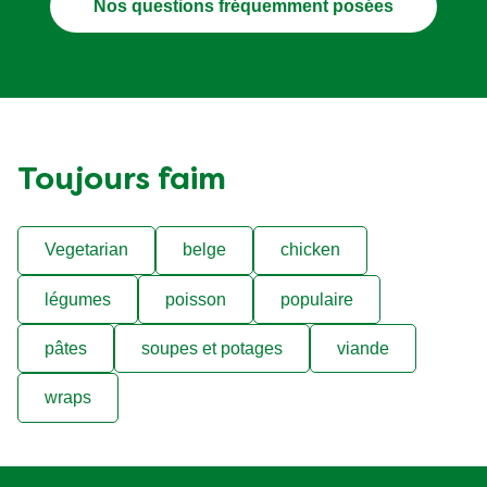
Nos questions fréquemment posées
Toujours faim
Vegetarian
belge
chicken
légumes
poisson
populaire
pâtes
soupes et potages
viande
wraps