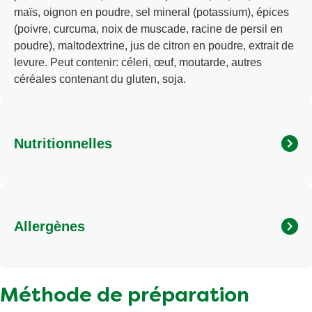
maïs, oignon en poudre, sel mineral (potassium), épices
(poivre, curcuma, noix de muscade, racine de persil en
poudre), maltodextrine, jus de citron en poudre, extrait de
levure. Peut contenir: céleri, œuf, moutarde, autres
céréales contenant du gluten, soja.
Nutritionnelles
Calories
Matières grasses
Allergènes
Matières grasses saturées
Sel
Peut contenir : céleri, œuf, moutarde, autres céréales
contenant du gluten, soja.
Total des glucides
Méthode de préparation
Dont sucres