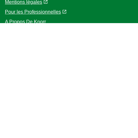
Mentions légales
Pour les Professionnelles
A Propos De Knorr
Follow us
Location
BELGIQUE [FRANÇAIS]
Changer de lieu
© 2026 Copyright Unilever