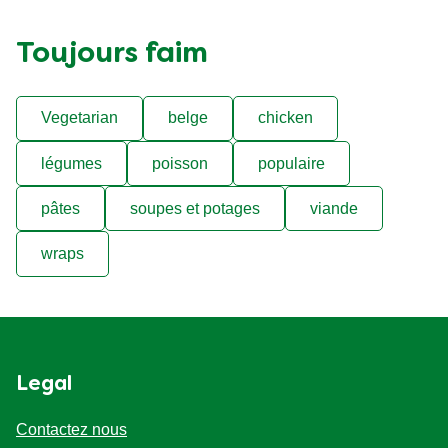
Toujours faim
Vegetarian
belge
chicken
légumes
poisson
populaire
pâtes
soupes et potages
viande
wraps
Legal
Contactez nous