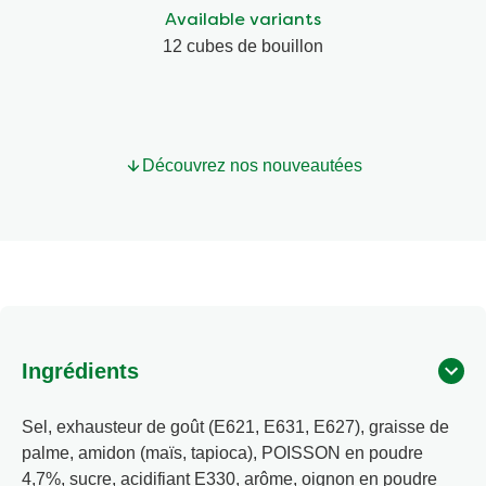
pour
Available variants
ce
product
12 cubes de bouillon
Découvrez nos nouveautées
Ingrédients
Sel, exhausteur de goût (E621, E631, E627), graisse de
palme, amidon (maïs, tapioca), POISSON en poudre
4,7%, sucre, acidifiant E330, arôme, oignon en poudre