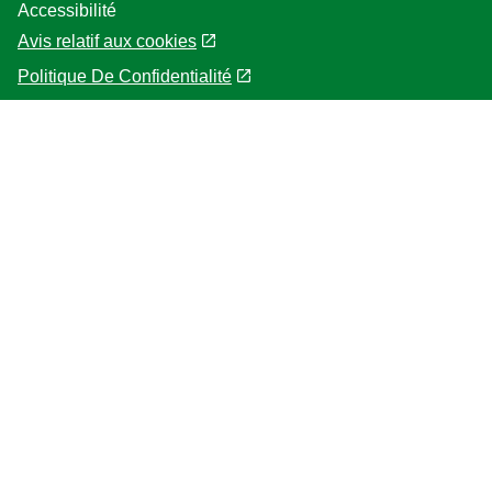
Accessibilité
Avis relatif aux cookies
Politique De Confidentialité
Paramètres des cookies
Plan du site
Localisateur de magasin
Help
Accueil
Notre Histoire
Foire aux questions
Mentions légales
Pour les Professionnelles
A Propos De Knorr