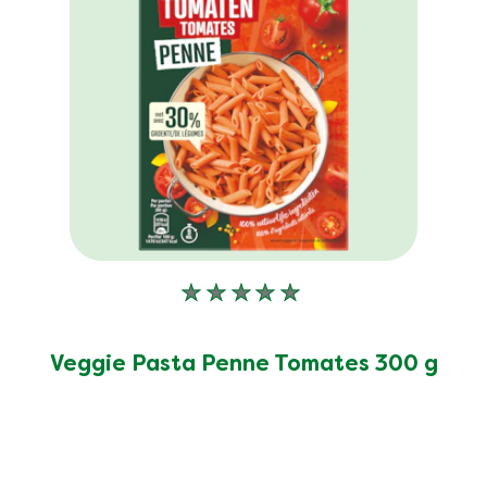
Aucune
évaluation
soumise
pour
Veggie Pasta Penne Tomates 300 g
ce
product