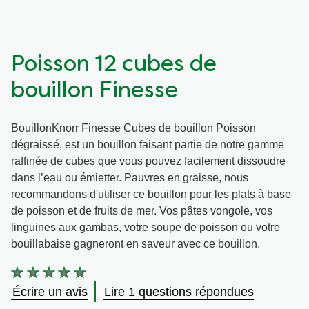
Végétarien
Aides culinaires
Poisson 12 cubes de
Ingrédients
Wraps aux légumes
bouillon Finesse
Wraps aux légumes
Prêt à l'emploi
BouillonKnorr Finesse Cubes de bouillon Poisson
dégraissé, est un bouillon faisant partie de notre gamme
Occasions
Snackpots
raffinée de cubes que vous pouvez facilement dissoudre
dans l’eau ou émietter. Pauvres en graisse, nous
recommandons d'utiliser ce bouillon pour les plats à base
de poisson et de fruits de mer. Vos pâtes vongole, vos
linguines aux gambas, votre soupe de poisson ou votre
bouillabaise gagneront en saveur avec ce bouillon.
Aucune
évaluation
Écrire un avis
Lire 1 questions répondues
soumise