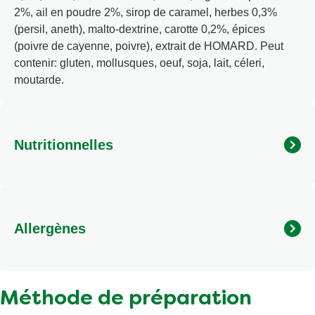
2%, ail en poudre 2%, sirop de caramel, herbes 0,3%
(persil, aneth), malto-dextrine, carotte 0,2%, épices
(poivre de cayenne, poivre), extrait de HOMARD. Peut
contenir: gluten, mollusques, oeuf, soja, lait, céleri,
moutarde.
Nutritionnelles
Calories
13 kcal/53 kj
Matières grasses
< 0,5 g
Allergènes
Matières grasses saturées
0,3 g
Sel
2,2 g
Peut contenir: gluten, mollusques, oeuf, soja, lait, céleri,
moutarde.
Dont sucres
<0,5 g
Méthode de préparation
Protéines
1 g