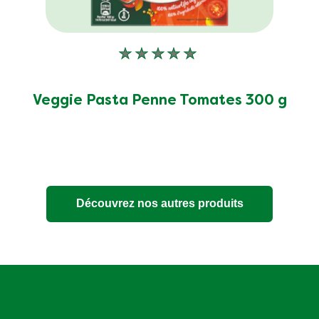
Aucune
évaluation
soumise
pour
Veggie Pasta Penne Tomates 300 g
ce
product
Découvrez nos autres produits