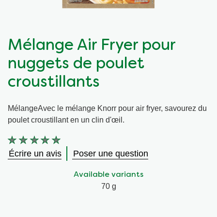
Végétarien
Aides culinaires
Mélange Air Fryer pour
Ingrédients
Wraps aux légumes
nuggets de poulet
Wraps aux légumes
Prêt à l'emploi
croustillants
Occasions
Snackpots
MélangeAvec le mélange Knorr pour air fryer, savourez du
poulet croustillant en un clin d'œil.
Aucune
évaluation
Écrire un avis
Poser une question
soumise
pour
Available variants
ce
product
70 g