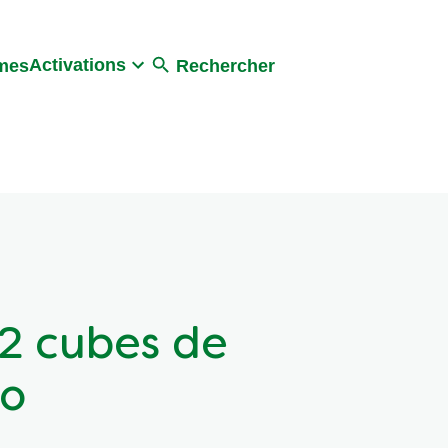
Activations
umes
Rechercher
2 cubes de
io