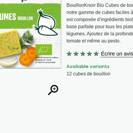
BouillonKnorr Bio Cubes de boui
notre gamme de cubes faciles à
est composée d'ingrédients biolo
base parfaite pour tous les plats
légumes. Ajoutez de la profond
tomate et même au pesto.
Écrire un avi
Aucune
évaluation
Available variants
soumise
12 cubes de bouillon
pour
ce
product