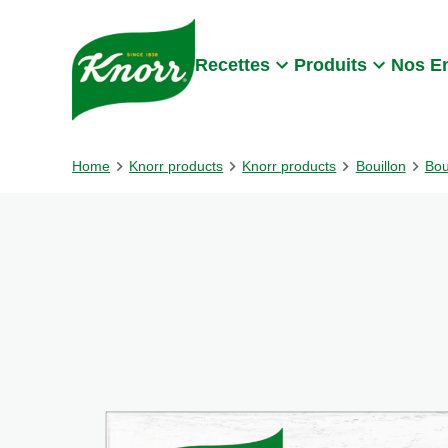
Skip to:
Main content
Footer
Recettes
Produits
Nos E
Home
Knorr products
Knorr products
Bouillon
Bou