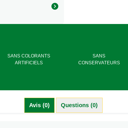
0,3g
1,9g
tarde.
2,3g
1,3g
<0,5g
SANS COLORANTS
SANS
ARTIFICIELS
CONSERVATEURS
Avis (0)
Questions (0)