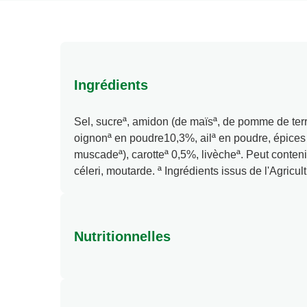
Ingrédients
Sel, sucreª, amidon (de maïsª, de pomme de terr
oignonª en poudre10,3%, ailª en poudre, épices
muscadeª), carotteª 0,5%, livècheª. Peut contenir:
céleri, moutarde. ª Ingrédients issus de l'Agricul
Nutritionnelles
Calories
Matières grasses