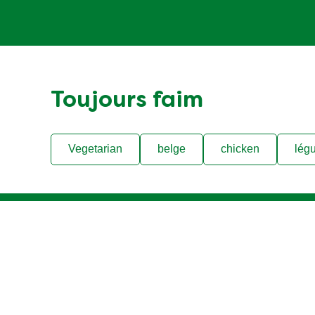
Toujours faim
Vegetarian
belge
chicken
lég
Legal
Help
Contactez nous
Accueil
Accessibilité
Notre Histoire