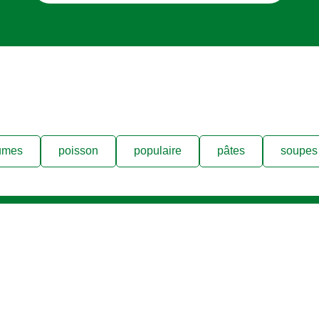
umes
poisson
populaire
pâtes
soupes 
Follow us