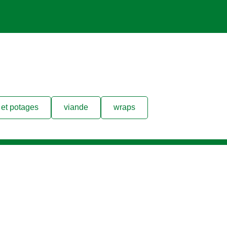
et potages
viande
wraps
Location
BELGIQUE [FRANÇAIS]
Changer de lieu