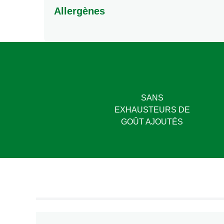
Allergènes
Matières grasses saturées
Sel
Peut contenir: gluten, oeuf, soja, lait, céleri, mou
Total des glucides
Dont sucres
Protéines
SANS
EXHAUSTEURS DE
GOÛT AJOUTÉS