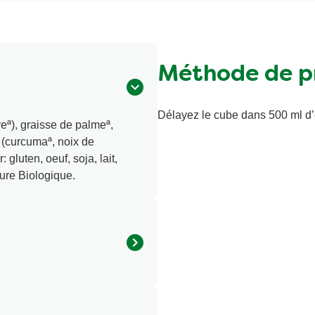
Méthode de p
Délayez le cube dans 500 ml d’e
eª), graisse de palmeª,
 (curcumaª, noix de
 gluten, oeuf, soja, lait,
ture Biologique.
65 KJ/15 Kcal
0,6g