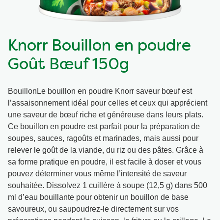
Végétarien
Aides culinaires
Knorr Bouillon en poudre
Ingrédients
Wraps aux légumes
Goût Bœuf 150g
Wraps aux légumes
Prêt à l'emploi
BouillonLe bouillon en poudre Knorr saveur bœuf est
l’assaisonnement idéal pour celles et ceux qui apprécient
Occasions
Snackpots
une saveur de bœuf riche et généreuse dans leurs plats.
Ce bouillon en poudre est parfait pour la préparation de
soupes, sauces, ragoûts et marinades, mais aussi pour
relever le goût de la viande, du riz ou des pâtes. Grâce à
sa forme pratique en poudre, il est facile à doser et vous
pouvez déterminer vous même l’intensité de saveur
souhaitée. Dissolvez 1 cuillère à soupe (12,5 g) dans 500
ml d’eau bouillante pour obtenir un bouillon de base
savoureux, ou saupoudrez-le directement sur vos