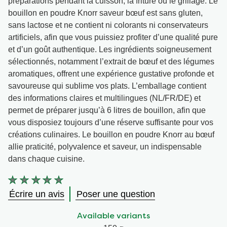
préparations pendant la cuisson, la friture ou le grillage. Le
bouillon en poudre Knorr saveur bœuf est sans gluten,
sans lactose et ne contient ni colorants ni conservateurs
artificiels, afin que vous puissiez profiter d’une qualité pure
et d’un goût authentique. Les ingrédients soigneusement
sélectionnés, notamment l’extrait de bœuf et des légumes
aromatiques, offrent une expérience gustative profonde et
savoureuse qui sublime vos plats. L’emballage contient
des informations claires et multilingues (NL/FR/DE) et
permet de préparer jusqu’à 6 litres de bouillon, afin que
vous disposiez toujours d’une réserve suffisante pour vos
créations culinaires. Le bouillon en poudre Knorr au bœuf
allie praticité, polyvalence et saveur, un indispensable
dans chaque cuisine.
Aucune
évaluation
Écrire un avis
Poser une question
soumise
pour
Available variants
ce