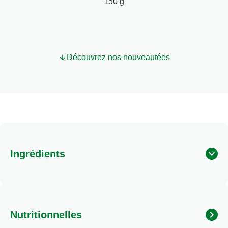
product
150 g
Découvrez nos nouveautées
Ingrédients
Nutritionnelles