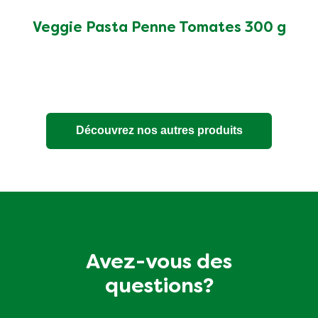
soumise
pour
Veggie Pasta Penne Tomates 300 g
ce
product
Découvrez nos autres produits
Avez-vous des
questions?