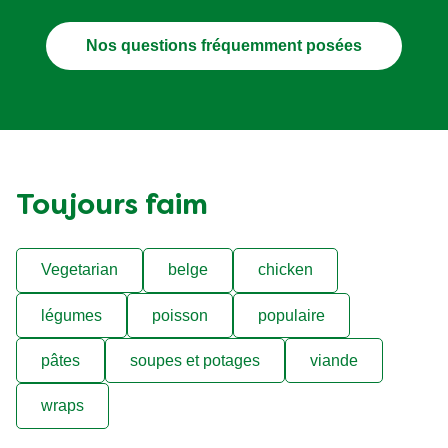
Nos questions fréquemment posées
Toujours faim
Vegetarian
belge
chicken
légumes
poisson
populaire
pâtes
soupes et potages
viande
wraps