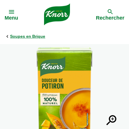
Skip to:
Menu
Rechercher
Soupes en Brique
Précédent
Précédent
Précédent
Précédent
Toutes les recettes
Tous nos produits
L'approvisionnement durable
Activations
Les pâtes
Bouillon
Rappel sauce
La meilleure bolognaise de Belgique '24
La Soupe
Soupes
Dinnerdate
Pâtes aux légumes
Pâtes aux légumes
Rapide et facile
Sauces