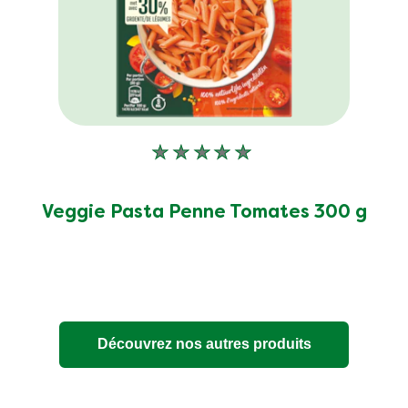
Aucune
évaluation
soumise
pour
Veggie Pasta Penne Tomates 300 g
ce
product
Découvrez nos autres produits