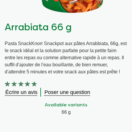
Végétarien
Aides culinaires
Arrabiata 66 g
Ingrédients
Wraps aux légumes
Pasta SnackKnorr Snackpot aux pâtes Arrabbiata, 66g, est
Wraps aux légumes
Prêt à l'emploi
le snack idéal et la solution parfaite pour la petite faim
entre les repas ou comme alternative rapide à un repas. Il
Occasions
Snackpots
suffit d'ajouter de l'eau bouillante, de bien remuer,
d'attendre 5 minutes et votre snack aux pâtes est prête !
Aucune
évaluation
Écrire un avis
Poser une question
soumise
pour
Available variants
ce
product
66 g