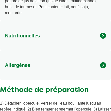
poudre de jus de citron (jus de citron, maltodextrine),
huile de tournesol. Peut contenir: lait, oeuf, soja,
moutarde.
Nutritionnelles
Calories
238 kcal/1003kj
Matières grasses
2,3 g
Allergènes
Matières grasses saturées
0,9 g
Sel
1,5 g
Peut contenir: lait, oeuf, soja, moutarde.
Total des glucides
45 g
Méthode de préparation
Dont sucres
9,7 g
Protéines
7,7 g
1) Détacher l'opercule. Verser de l'eau bouillante jusqu'au
repère indiqué. 2) Bien remuer et refermer l'opercule. 3) Laisser