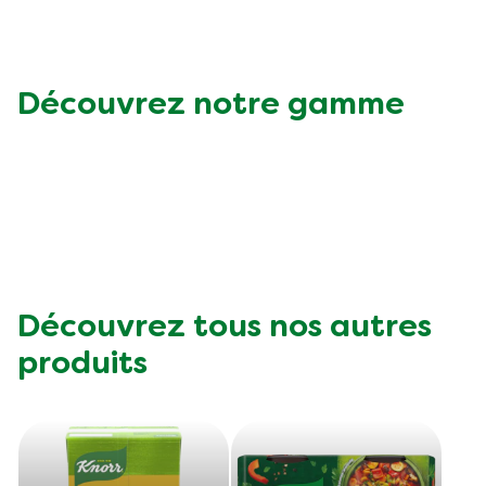
Végétarien
Aides culinaires
Ingrédients
Wraps aux légumes
Découvrez notre gamme
Wraps aux légumes
Prêt à l'emploi
Occasions
Snackpots
Découvrez tous nos autres
produits